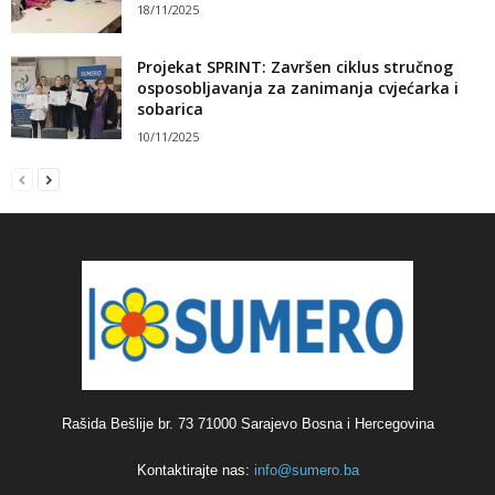
18/11/2025
Projekat SPRINT: Završen ciklus stručnog
osposobljavanja za zanimanja cvjećarka i
sobarica
10/11/2025
Rašida Bešlije br. 73 71000 Sarajevo Bosna i Hercegovina
Kontaktirajte nas:
info@sumero.ba