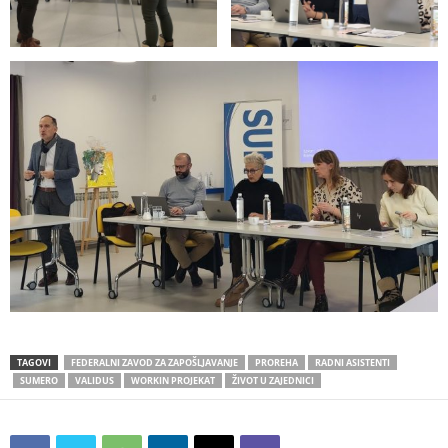
TAGOVI
FEDERALNI ZAVOD ZA ZAPOŠLJAVANJE
PROREHA
RADNI ASISTENTI
SUMERO
VALIDUS
WORKIN PROJEKAT
ŽIVOT U ZAJEDNICI