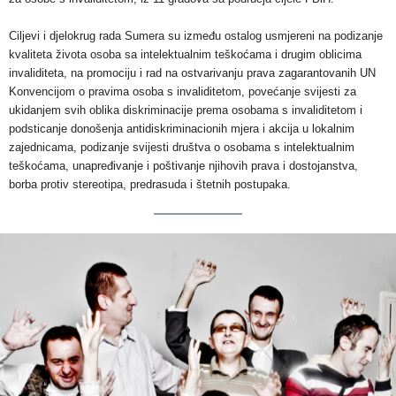
Ciljevi i djelokrug rada Sumera su između ostalog usmjereni na podizanje
kvaliteta života osoba sa intelektualnim teškoćama i drugim oblicima
invaliditeta, na promociju i rad na ostvarivanju prava zagarantovanih UN
Konvencijom o pravima osoba s invaliditetom, povećanje svijesti za
ukidanjem svih oblika diskriminacije prema osobama s invaliditetom i
podsticanje donošenja antidiskriminacionih mjera i akcija u lokalnim
zajednicama, podizanje svijesti društva o osobama s intelektualnim
teškoćama, unapređivanje i poštivanje njihovih prava i dostojanstva,
borba protiv stereotipa, predrasuda i štetnih postupaka.