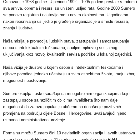
Osnovan je 1968 godine. U periodu 1992 – 1995 godine prestaje s radom i
sva arhiva, oprema i resursi su uništeni usljed rata. Godine 2000 Sumero
se ponovo registrira i nastavlja rad u novim okolnostima. U godinama
nakon reosnivanja uslijedilo je građenje organizacije u smislu resursa,
znanja i ljudstva.
Naša misija je promocija ljudskih prava, zastupanje i samozastupanje
osoba s intelektualnim teškoćama, s ciljem njihovog socijalnog
uključivanja kroz razvoj kvalitetnih servisa podrške u lokalnoj zajednici.
Naša vizija je društvo u kojem osobe s intelektualnim teškoćama i
njihove porodice jednako učestvuju u svim aspektima života, imaju izbor,
mogućnost i poštovanje.
Sumero okuplja i usko sarađuje sa mnogobrojnim organizacijama koje
zastupaju osobe sa različitim oblicima invaliditeta što nam daje
mogućnost da za ovu populaciju utičemo na donošenje pozitivnih
promjena na području cijele Bosne i Hercegovine, uvažavajući njeno
ustavno i administrativno uređenje.
Formalnu mrežu Sumero čini 19 nevladinih organizacija i javnih ustanova
za osobe s invaliditetom, iz 11 gradova sa područja cijele FBiH.