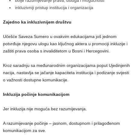
bolje razumijevanje prava, usluga i mogućnosti
inkluzivniji pristup institucija i organizacija
Zajedno ka inkluzivnijem društvu
Učešće Saveza Sumero u ovakvim edukacijama još jednom
potvrđuje njegovu ulogu kao ključnog aktera u promociji inkluzije i
zaštiti prava osoba s invaliditetom u Bosni i Hercegovini.
Kroz saradnju sa međunarodnim organizacijama poput Ujedinjenih
nacija, nastavlja se jačanje kapaciteta institucija i podizanje svijesti
o važnosti dostupne komunikacije.
Inkluzija počinje komunikacijom
Jer inkluzija nije moguća bez razumijevanja.
A razumijevanje počinje – jasnom, dostupnom i prilagođenom
komunikacijom za sve.