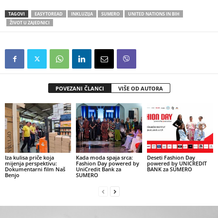
TAGOVI
EASYTOREAD
INKLUZIJA
SUMERO
UNITED NATIONS IN BIH
ŽIVOT U ZAJEDNICI
POVEZANI ČLANCI
VIŠE OD AUTORA
Iza kulisa priče koja
Kada moda spaja srca:
Deseti Fashion Day
mijenja perspektivu:
Fashion Day powered by
powered by UNICREDIT
Dokumentarni film Naš
UniCredit Bank za
BANK za SUMERO
Benjo
SUMERO