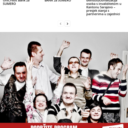
UniCredit Bank za
BANK za SUMERO
deinstitucionalizacija
SUMERO
osoba s invaliditetom u
Kantonu Sarajevo –
presjek stanja s
partnerima u zajednici