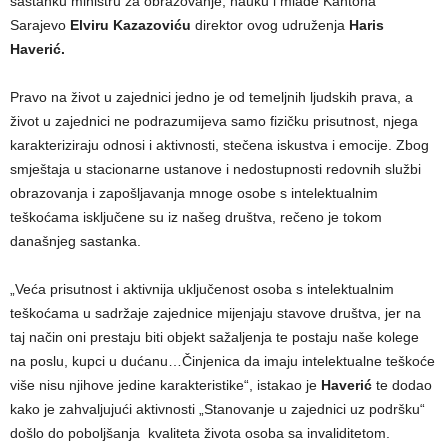
sastanku ministru za obrazovanje, nauku i mlade Kantona
Sarajevo
Elviru Kazazoviću
direktor ovog udruženja
Haris
Haverić.
Pravo na život u zajednici jedno je od temeljnih ljudskih prava, a
život u zajednici ne podrazumijeva samo fizičku prisutnost, njega
karakteriziraju odnosi i aktivnosti, stečena iskustva i emocije. Zbog
smještaja u stacionarne ustanove i nedostupnosti redovnih službi
obrazovanja i zapošljavanja mnoge osobe s intelektualnim
teškoćama isključene su iz našeg društva, rečeno je tokom
današnjeg sastanka.
„Veća prisutnost i aktivnija uključenost osoba s intelektualnim
teškoćama u sadržaje zajednice mijenjaju stavove društva, jer na
taj način oni prestaju biti objekt sažaljenja te postaju naše kolege
na poslu, kupci u dućanu…Činjenica da imaju intelektualne teškoće
više nisu njihove jedine karakteristike“, istakao je
Haverić
te dodao
kako je zahvaljujući aktivnosti „Stanovanje u zajednici uz podršku“
došlo do poboljšanja kvaliteta života osoba sa invaliditetom.