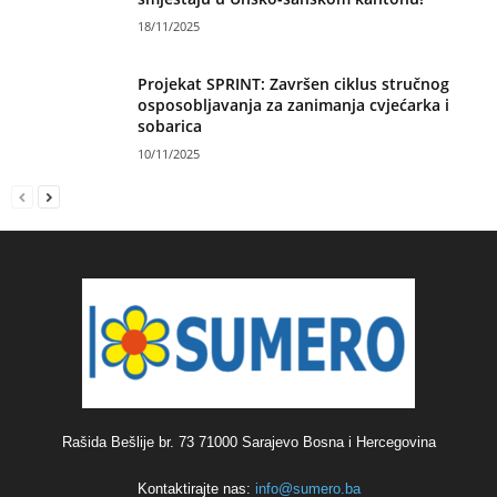
18/11/2025
Projekat SPRINT: Završen ciklus stručnog
osposobljavanja za zanimanja cvjećarka i
sobarica
10/11/2025
Rašida Bešlije br. 73 71000 Sarajevo Bosna i Hercegovina
Kontaktirajte nas:
info@sumero.ba