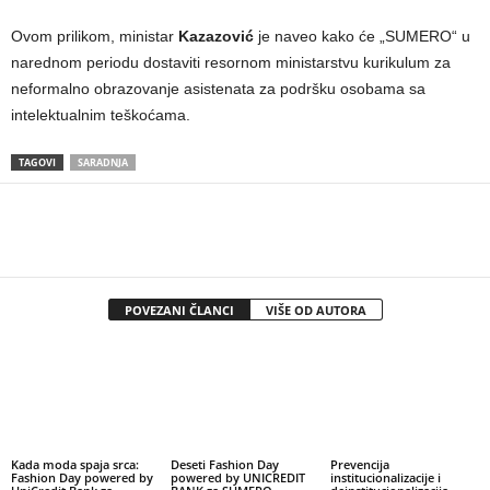
Ovom prilikom, ministar
Kazazović
je naveo kako će „SUMERO“ u
narednom periodu dostaviti resornom ministarstvu kurikulum za
neformalno obrazovanje asistenata za podršku osobama sa
intelektualnim teškoćama.
TAGOVI
SARADNJA
POVEZANI ČLANCI
VIŠE OD AUTORA
Kada moda spaja srca:
Deseti Fashion Day
Prevencija
Fashion Day powered by
powered by UNICREDIT
institucionalizacije i