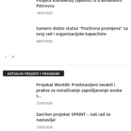
Posjeta stambenoj zajednici u u Bosankom
Petrovcu
18/07/2025
Sumero dobio status ”Pozitivna promjena” za
svoj rad i organizacijske kapacitete
08/07/2025
AKTUALNI PROJEKTI I PROGRAMI
Projekat WorkIN: Predstavljeni modeli i
prakse za osnaživanje zapošljavanje osoba
s...
27/03/2026
Završen projekat SPRINT – naš rad se
nastavlja!
13/03/2026