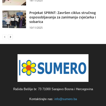
18/11/2025
Projekat SPRINT: Završen ciklus stručnog
osposobljavanja za zanimanja cvjećarka i
sobarica
10/11/2025
Rašida Bešlije br. 73 71000 Sarajevo Bosna i Hercegovina
Kontaktirajte nas:
info@sumero.ba