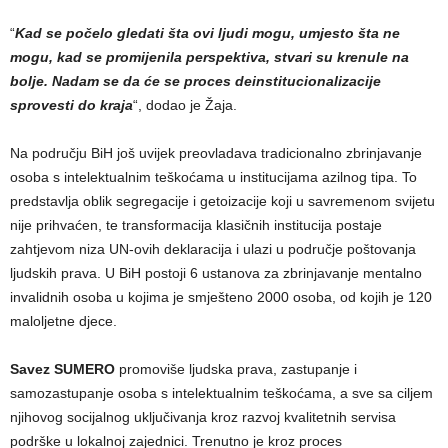
“
Kad se počelo gledati šta ovi ljudi mogu, umjesto šta ne
mogu, kad se promijenila perspektiva, stvari su krenule na
bolje.
Nadam se da će se proces deinstitucionalizacije
sprovesti do kraja
“, dodao je Žaja.
Na području BiH još uvijek preovladava tradicionalno zbrinjavanje
osoba s intelektualnim teškoćama u institucijama azilnog tipa. To
predstavlja oblik segregacije i getoizacije koji u savremenom svijetu
nije prihvaćen, te transformacija klasičnih institucija postaje
zahtjevom niza UN-ovih deklaracija i ulazi u područje poštovanja
ljudskih prava. U BiH postoji 6 ustanova za zbrinjavanje mentalno
invalidnih osoba u kojima je smješteno 2000 osoba, od kojih je 120
maloljetne djece.
Savez SUMERO
promoviše ljudska prava, zastupanje i
samozastupanje osoba s intelektualnim teškoćama, a sve sa ciljem
njihovog socijalnog uključivanja kroz razvoj kvalitetnih servisa
podrške u lokalnoj zajednici. Trenutno je kroz proces