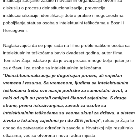
institucija socijalne zaštite i nevladinih organizacija otvorili su
diskusiju o procesu deinstitucionalizacije, prevencije
institucionalizacije, identifikaciji dobre prakse i mogućnostima
poboljšanja statusa osoba s intelektualni teškoćama u Bosni i
Hercegovini.
Naglašavajući da se prije rada na filmu problematikom osoba sa
intelektualnim teškoćama bavio dvadeset godina, autor filma
Tomislav Žaja, istakao je da je ovaj proces mnogo bolje rješenje i
za državu i za osobe sa intelektualnim teškoćama.
“
Deinstitucionalizacija je dugotrajan proces, ali vrijedan
vremena i resursa. Sa vremenom, ljudima sa intelektualnim
teškoćama treba sve manje podrške za samostalni život, a
neki od njih su postali omiljeni članovi zajednice. S druge
strane, prema istraživanjima, zavodi za osobe sa
intelektualnim teškoćama su veoma skupi za državu, a sistem
života u lokalnoj zajednici je i do 20% jeftiniji
“, rekao je Žaja te
dodao da zatvaranje određenih zavoda u Hrvatskoj nije rezultiralo
otkazima, već su otvorena i nova radna mjesta.