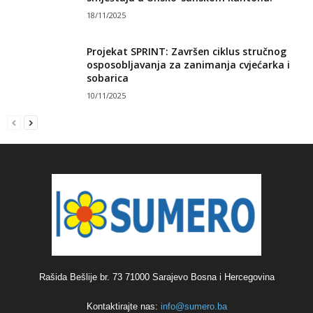
18/11/2025
Projekat SPRINT: Završen ciklus stručnog
osposobljavanja za zanimanja cvjećarka i
sobarica
10/11/2025
Rašida Bešlije br. 73 71000 Sarajevo Bosna i Hercegovina
Kontaktirajte nas:
info@sumero.ba