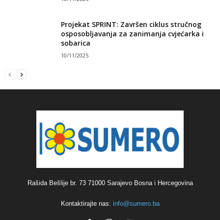
Projekat SPRINT: Završen ciklus stručnog
osposobljavanja za zanimanja cvjećarka i
sobarica
10/11/2025
Rašida Bešlije br. 73 71000 Sarajevo Bosna i Hercegovina
Kontaktirajte nas:
info@sumero.ba