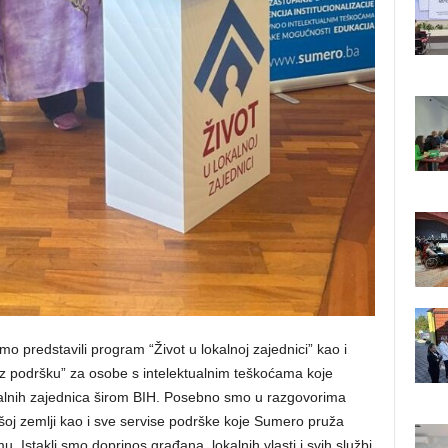
o predstavili program “Život u lokalnoj zajednici” kao i
uz podršku” za osobe s intelektualnim teškoćama koje
lnih zajednica širom BIH. Posebno smo u razgovorima
našoj zemlji kao i sve servise podrške koje Sumero pruža
Istakli smo doprinos građana, lokalnih vlasti i svih službi