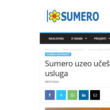
S
A
V
E
Z
S
U
NASLOVNA
O NAMA
PROJEKTI
M
E
Naslovnica
Sumero aktivnosti
Sumero uzeo učešć
R
SUMERO AKTIVNOSTI
O
Sumero uzeo učešć
usluga
08/07/2024