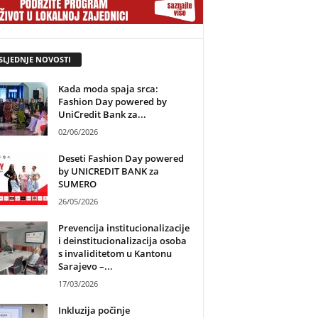
SLJEDNJE NOVOSTI
Kada moda spaja srca:
Fashion Day powered by
UniCredit Bank za...
02/06/2026
Deseti Fashion Day powered
by UNICREDIT BANK za
SUMERO
26/05/2026
Prevencija institucionalizacije
i deinstitucionalizacija osoba
s invaliditetom u Kantonu
Sarajevo –...
17/03/2026
Inkluzija počinje