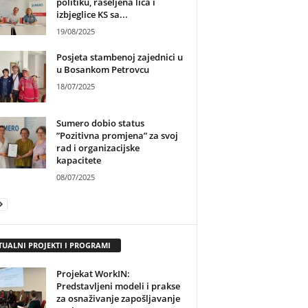
politiku, raseljena lica i
izbjeglice KS sa...
19/08/2025
Posjeta stambenoj zajednici u
u Bosankom Petrovcu
18/07/2025
Sumero dobio status
”Pozitivna promjena” za svoj
rad i organizacijske
kapacitete
08/07/2025
TUALNI PROJEKTI I PROGRAMI
Projekat WorkIN:
Predstavljeni modeli i prakse
za osnaživanje zapošljavanje