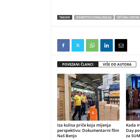
TAGOVI
DEINSTITUCIONALIZACIJA
OPĆINA CENTAR
POVEZANI ČLANCI
VIŠE OD AUTORA
Iza kulisa priče koja mijenja
Kada m
perspektivu: Dokumentarni film
Day po
Naš Benjo
za SU