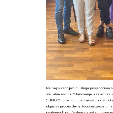
Na Sajmu socijalnih usluga posjetiocima sm
socijalne usluge ”Stanovanje u zajednici 
SUMERO provodi u partnerstvu sa 20 loka
objasnili proces deinstitucionalizacije u 
osobama koje učestvuju u našem programu. 