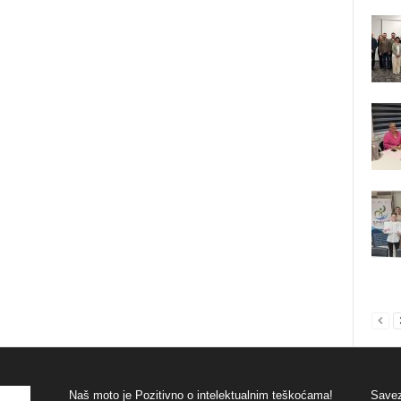
Naš moto je Pozitivno o intelektualnim teškoćama!
Savez