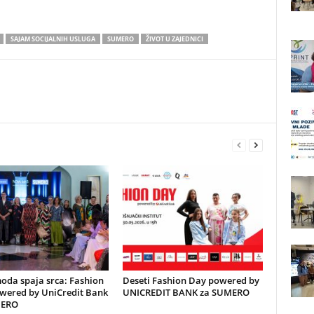
SAJAM SOCIJALNIH USLUGA
SUMERO
ŽIVOT U ZAJEDNICI
oda spaja srca: Fashion
Deseti Fashion Day powered by
wered by UniCredit Bank
UNICREDIT BANK za SUMERO
MERO