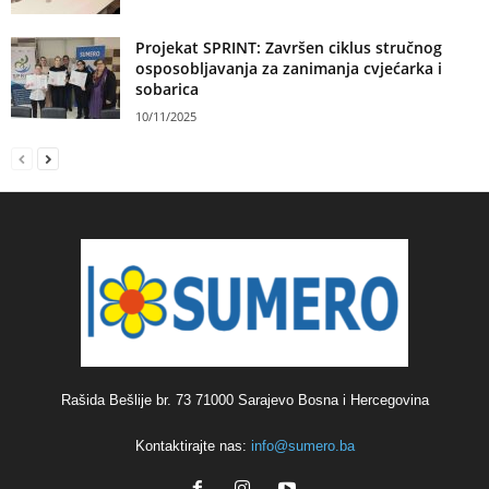
Projekat SPRINT: Završen ciklus stručnog
osposobljavanja za zanimanja cvjećarka i
sobarica
10/11/2025
Rašida Bešlije br. 73 71000 Sarajevo Bosna i Hercegovina
Kontaktirajte nas:
info@sumero.ba