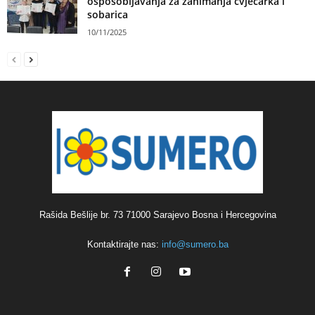
osposobljavanja za zanimanja cvjećarka i
sobarica
10/11/2025
Rašida Bešlije br. 73 71000 Sarajevo Bosna i Hercegovina
Kontaktirajte nas:
info@sumero.ba