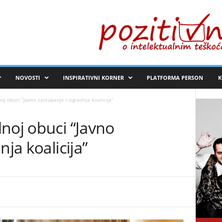
NOVOSTI
INSPIRATIVNI KORNER
PLATFORMA PERSON
K
j obuci “Javno zastupanje i izgradnja koalicija”
noj obuci “Javno
nja koalicija”