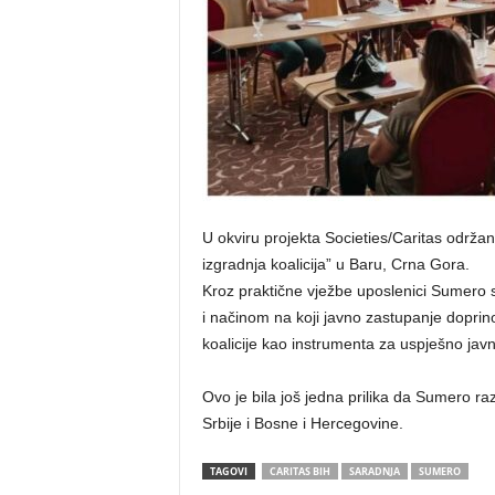
U okviru projekta Societies/Caritas održa
izgradnja koalicija” u Baru, Crna Gora.
Kroz praktične vježbe uposlenici Sumero 
i načinom na koji javno zastupanje doprino
koalicije kao instrumenta za uspješno jav
Ovo je bila još jedna prilika da Sumero ra
Srbije i Bosne i Hercegovine.
TAGOVI
CARITAS BIH
SARADNJA
SUMERO