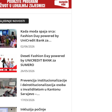
SLJEDNJE NOVOSTI
Kada moda spaja srca:
Fashion Day powered by
UniCredit Bank za...
02/06/2026
Deseti Fashion Day powered
by UNICREDIT BANK za
SUMERO
26/05/2026
Prevencija institucionalizacije
i deinstitucionalizacija osoba
s invaliditetom u Kantonu
Sarajevo –...
17/03/2026
Inkluzija počinje