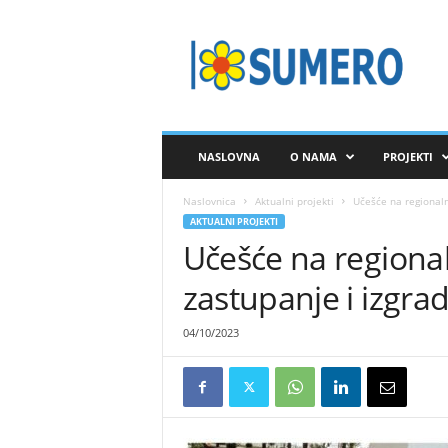
S
A
V
E
Z
S
U
NASLOVNA
O NAMA
PROJEKTI
M
E
Naslovnica
Aktualni projekti
Učešće na regionalno
R
AKTUALNI PROJEKTI
O
Učešće na regional
zastupanje i izgrad
04/10/2023