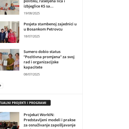
politiku, raseljena lica i
izbjeglice KS sa...
19/08/2025
Posjeta stambenoj zajednici u
u Bosankom Petrovcu
18/07/2025
Sumero dobio status
”Pozitivna promjena” za svoj
rad i organizacijske
kapacitete
08/07/2025
TUALNI PROJEKTI I PROGRAMI
Projekat WorkIN:
Predstavljeni modeli i prakse
za osnaživanje zapošljavanje