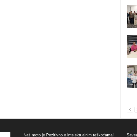
Naš moto je Pozitivno o intelektualnim teškoćama!
Savez