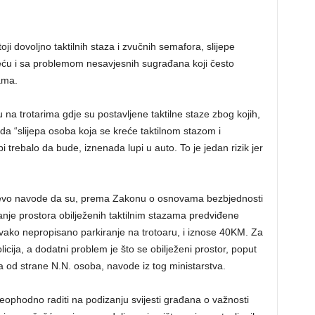
ji dovoljno taktilnih staza i zvučnih semafora, slijepe
eću i sa problemom nesavjesnih sugrađana koji često
ama.
 na trotarima gdje su postavljene taktilne staze zbog kojih,
a “slijepa osoba koja se kreće taktilnom stazom i
 bi trebalo da bude, iznenada lupi u auto. To je jedan rizik jer
jevo navode da su, prema Zakonu o osnovama bezbjednosti
nje prostora obilježenih taktilnim stazama predviđene
vako nepropisano parkiranje na trotoaru, i iznose 40KM. Za
licija, a dodatni problem je što se obilježeni prostor, poput
va od strane N.N. osoba, navode iz tog ministarstva.
eophodno raditi na podizanju svijesti građana o važnosti