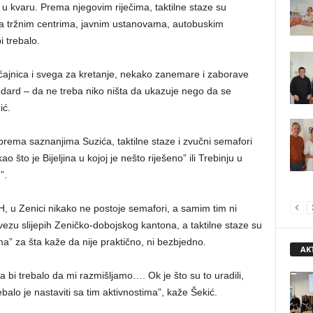
je u kvaru. Prema njegovim riječima, taktilne staze su
aza tržnim centrima, javnim ustanovama, autobuskim
i trebalo.
aćajnica i svega za kretanje, nekako zanemare i zaborave
ndard – da ne treba niko ništa da ukazuje nego da se
ić.
rema saznanjima Suzića, taktilne staze i zvučni semafori
ao što je Bijeljina u kojoj je nešto riješeno” ili Trebinju u
”.
H, u Zenici nikako ne postoje semafori, a samim tim ni
vezu slijepih Zeničko-dobojskog kantona, a taktilne staze su
” za šta kaže da nije praktično, ni bezbjedno.
AK
a bi trebalo da mi razmišljamo…. Ok je što su to uradili,
balo je nastaviti sa tim aktivnostima”, kaže Šekić.