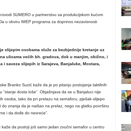
ji provodi SUMERO u partnerstvu sa produkcijskom kućom
a u okviru IMEP programa za doprinos nezavisnosti
oje slijepim osobama služe za bezbjednije kretanje uz
 na ulicama većih bh. gradova, dok u manjim, obično, i
 i saveza slijepih iz Sarajeva, Banjaluke, Mostara,
ke Branko Suzić kaže da je po pitanju postojanja taktilnih
u “stanje dosta loše”. Objašnjava da se u Banjaluci nije
pih osoba, tako da pri prelazu na semaforu, pješak-slijepo
i do znanja da je naišao na prelaz, nego na glatku površinu
eme i da dođe do nesreće”.
ć kaže da postoji još samo jedan zvučni semafor u centru