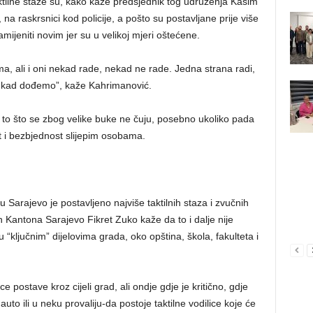
tilne staze su, kako kaže predsjednik tog udruženja Kasim
a raskrsnici kod policije, a pošto su postavljane prije više
mijeniti novim jer su u velikoj mjeri oštećene.
, ali i oni nekad rade, nekad ne rade. Jedna strana radi,
ni kad dođemo”, kaže Kahrimanović.
 to što se zbog velike buke ne čuju, posebno ukoliko pada
t i bezbjednost slijepim osobama.
Sarajevo je postavljeno najviše taktilnih staza i zvučnih
 Kantona Sarajevo Fikret Zuko kaže da to i dalje nije
 u “ključnim” dijelovima grada, oko opština, škola, fakulteta i
 postave kroz cijeli grad, ali ondje gdje je kritično, gdje
auto ili u neku provaliju-da postoje taktilne vodilice koje će