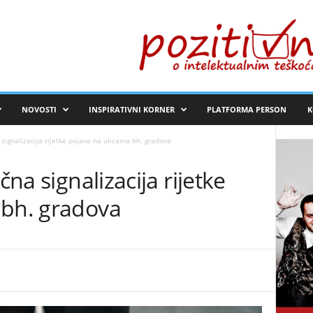
NOVOSTI
INSPIRATIVNI KORNER
PLATFORMA PERSON
K
 signalizacija rijetke pojave na ulicama bh. gradova
čna signalizacija rijetke
 bh. gradova