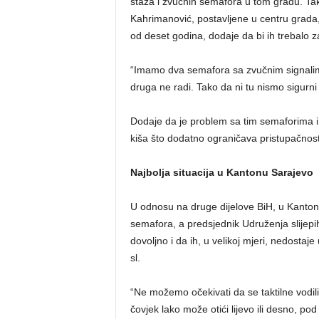
staza i zvučnih semafora u tom gradu. Tak
Kahrimanović, postavljene u centru grada, n
od deset godina, dodaje da bi ih trebalo za
“Imamo dva semafora sa zvučnim signalima
druga ne radi. Tako da ni tu nismo sigur
Dodaje da je problem sa tim semaforima i
kiša što dodatno ograničava pristupačnos
Najbolja situacija u Kantonu Sarajevo
U odnosu na druge dijelove BiH, u Kantonu 
semafora, a predsjednik Udruženja slijepih
dovoljno i da ih, u velikoj mjeri, nedostaje
sl.
“Ne možemo očekivati da se taktilne vodilice
čovjek lako može otići lijevo ili desno, pod 