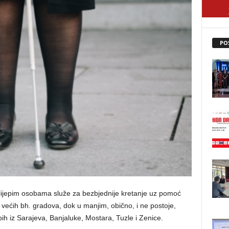
PO
 slijepim osobama služe za bezbjednije kretanje uz pomoć
a većih bh. gradova, dok u manjim, obično, i ne postoje,
pih iz Sarajeva, Banjaluke, Mostara, Tuzle i Zenice.