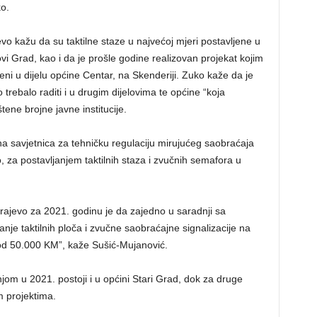
ko.
vo kažu da su taktilne staze u najvećoj mjeri postavljene u
 Grad, kao i da je prošle godine realizovan projekat kojim
jeni u dijelu općine Centar, na Skenderiji. Zuko kaže da je
 trebalo raditi i u drugim dijelovima te općine “koja
ene brojne javne institucije.
a savjetnica za tehničku regulaciju mirujućeg saobraćaja
 za postavljanjem taktilnih staza i zvučnih semafora u
.
rajevo za 2021. godinu je da zajedno u saradnji sa
je taktilnih ploča i zvučne saobraćajne signalizacije na
od 50.000 KM”, kaže Sušić-Mujanović.
m u 2021. postoji i u općini Stari Grad, dok za druge
m projektima.