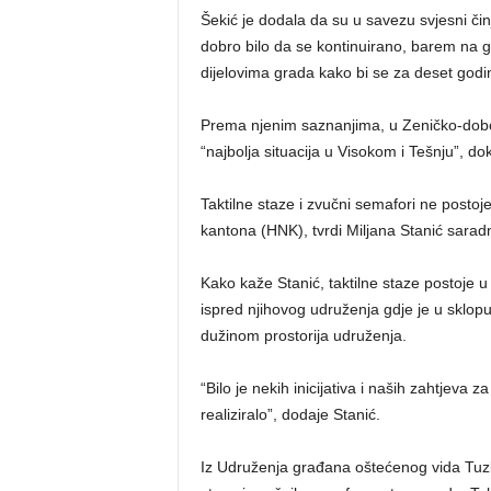
Šekić je dodala da su u savezu svjesni čin
dobro bilo da se kontinuirano, barem na g
dijelovima grada kako bi se za deset godi
Prema njenim saznanjima, u Zeničko-doboj
“najbolja situacija u Visokom i Tešnju”, d
Taktilne staze i zvučni semafori ne post
kantona (HNK), tvrdi Miljana Stanić sarad
Kako kaže Stanić, taktilne staze postoje 
ispred njihovog udruženja gdje je u sklopu
dužinom prostorija udruženja.
“Bilo je nekih inicijativa i naših zahtjeva 
realiziralo”, dodaje Stanić.
Iz Udruženja građana oštećenog vida Tuzl