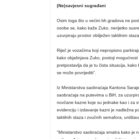
(Ne)savjesni sugrađani
Osim toga što u većini bh.gradova ne posto
osobe se, kako kaže Zuko, nerijetko susr
uzurpiraju prostor obilježen taktilnim staz
Riječ je vozačima koji nepropisno parkiraju
kako objašnjava Zuko, postoji mogućnost d
pretpostavlja da je tu čista situacija, kako
se može povrijediti”.
Iz Ministarstva saobraćaja Kantona Sara
saobraćaja na putevima u BiH, za uzurpira
novčane kazne koje su jednake kao i za s
evidenciju i izdavanje kazni je nadležna po
taktilnih staza i zvučnih semafora, uništa
“Ministarstvo saobraćaja smatra kako je n