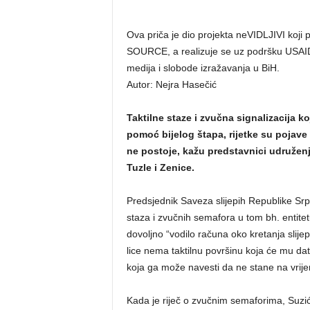
Ova priča je dio projekta neVIDLJIVI ko
SOURCE, a realizuje se uz podršku USAID
medija i slobode izražavanja u BiH.
Autor: Nejra Hasečić
Taktilne staze i zvučna signalizacija k
pomoć bijelog štapa, rijetke su pojave
ne postoje, kažu predstavnici udruženja
Tuzle i Zenice.
Predsjednik Saveza slijepih Republike Srps
staza i zvučnih semafora u tom bh. entitet
dovoljno “vodilo računa oko kretanja slije
lice nema taktilnu površinu koja će mu dat
koja ga može navesti da ne stane na vrij
Kada je riječ o zvučnim semaforima, Suzi