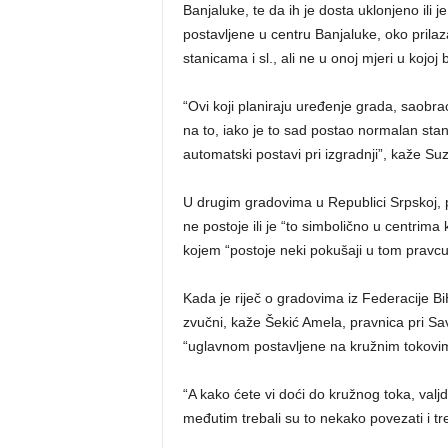
Banjaluke, te da ih je dosta uklonjeno ili 
postavljene u centru Banjaluke, oko pril
stanicama i sl., ali ne u onoj mjeri u kojoj b
“Ovi koji planiraju uređenje grada, saobr
na to, iako je to sad postao normalan sta
automatski postavi pri izgradnji”, kaže Suz
U drugim gradovima u Republici Srpskoj, p
ne postoje ili je “to simbolično u centrima k
kojem “postoje neki pokušaji u tom pravcu
Kada je riječ o gradovima iz Federacije Bi
zvučni, kaže Šekić Amela, pravnica pri Sa
“uglavnom postavljene na kružnim tokovima
“A kako ćete vi doći do kružnog toka, valjd
međutim trebali su to nekako povezati i tre