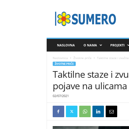
S
A
V
E
Z
S
U
NASLOVNA
O NAMA
PROJEKTI
M
E
Naslovnica
Životne priče
Taktilne staze i zvučna
R
ŽIVOTNE PRIČE
O
Taktilne staze i zvu
pojave na ulicama
02/07/2021