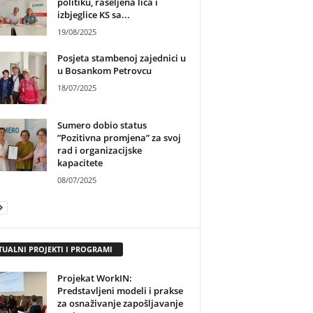
politiku, raseljena lica i
izbjeglice KS sa...
19/08/2025
Posjeta stambenoj zajednici u
u Bosankom Petrovcu
18/07/2025
Sumero dobio status
”Pozitivna promjena” za svoj
rad i organizacijske
kapacitete
08/07/2025
TUALNI PROJEKTI I PROGRAMI
Projekat WorkIN:
Predstavljeni modeli i prakse
za osnaživanje zapošljavanje