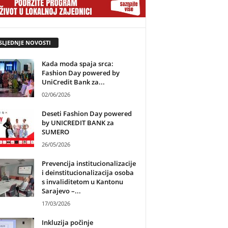
SLJEDNJE NOVOSTI
Kada moda spaja srca:
Fashion Day powered by
UniCredit Bank za...
02/06/2026
Deseti Fashion Day powered
by UNICREDIT BANK za
SUMERO
26/05/2026
Prevencija institucionalizacije
i deinstitucionalizacija osoba
s invaliditetom u Kantonu
Sarajevo –...
17/03/2026
Inkluzija počinje