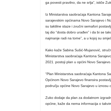
ga povesti pravilno, da ne srlja”, ističe Zu
Iz Ministarstva saobraćaja Kantona Saraje
sarajevskim općinama Novo Sarajevo i Novi
su taktilne staze i zvučni semafori postavl
taj dio “dosta dobro urađen” i da bi se tako
najmanje radi na tome”, a u kojoj su smješt
Kako kaže Sabina Sušić-Mujanović, stručn
Ministarstva saobraćaja Kantona Sarajevo,
2021. postoji plan u općini Novo Sarajevo
“Plan Ministarstva saobraćaja Kantona Sa
Općinom Novo Sarajevo finansira postavljan
području općine Novo Sarajevo u iznosu 
Zuko dodaje da plan za dodatnom izgradnjo
općine, kaže da nema informacija o takvi