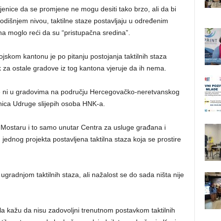
jenice da se promjene ne mogu desiti tako brzo, ali da bi
odišnjem nivou, taktilne staze postavljaju u određenim
na moglo reći da su “pristupačna sredina”.
skom kantonu je po pitanju postojanja taktilnih staza
ok za ostale gradove iz tog kantona vjeruje da ih nema.
oje ni u gradovima na području Hercegovačko-neretvanskog
nica Udruge slijepih osoba HNK-a.
u Mostaru i to samo unutar Centra za usluge građana i
 jednog projekta postavljena taktilna staza koja se prostire
za ugradnjom taktilnih staza, ali nažalost se do sada ništa nije
a kažu da nisu zadovoljni trenutnom postavkom taktilnih