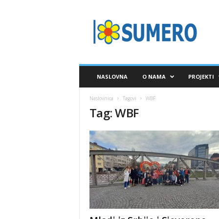
S
A
V
E
Z
S
U
NASLOVNA
O NAMA
PROJEKTI
M
E
Naslovnica
Tagovi
WBF
R
Tag: WBF
O