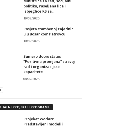
Ministrica za rad, socijalnu
politiku, raseljena lica i
izbjeglice KS sa...
19/08/2025
Posjeta stambenoj zajednici
u u Bosankom Petrovcu
18/07/2025
Sumero dobio status
”Pozitivna promjena” za svoj
rad i organizacijske
kapacitete
08/07/2025
TUALNI PROJEKTI I PROGRAMI
Projekat WorkIN:
Predstavljeni modeli i