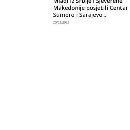
Mladi iz Srbije i Sjeverene
Makedonije posjetili Centar
Sumero i Sarajevo...
25/03/2023