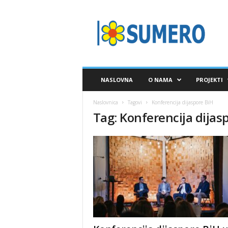
S
A
V
E
Z
S
U
NASLOVNA
O NAMA
PROJEKTI
M
E
Naslovnica
Tagovi
Konferencija dijaspore BiH
R
Tag: Konferencija dijas
O