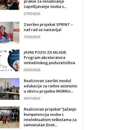
prakse za osnaživanje
zapošljavanje osoba s...
27/03/2026
Završen projekat SPRINT –
naš rad se nastavlja!
13/03/2026
JAVNI POZIV ZA MLADE:
Program akceleratora
omladinskog poduzetništva
05/03/2026
Realizovan završni modul
edukacije za radne asistente
u okviru projekta WORKin...
20/01/2026
Realizovan projekat ”Jačanje
kompetencija osoba s
intelektualnim teškoćama za
samostalan život...