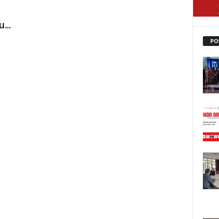
u
...
PO