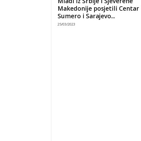
Mladi iz Srbije i Sjeverene
Makedonije posjetili Centar
Sumero i Sarajevo...
25/03/2023