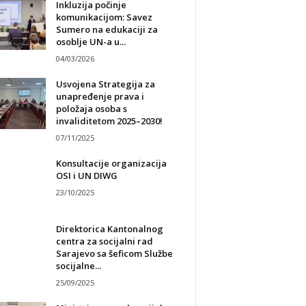
Inkluzija počinje
komunikacijom: Savez
Sumero na edukaciji za
osoblje UN-a u...
04/03/2026
Usvojena Strategija za
unapređenje prava i
položaja osoba s
invaliditetom 2025–2030!
07/11/2025
Konsultacije organizacija
OSI i UN DIWG
23/10/2025
Direktorica Kantonalnog
centra za socijalni rad
Sarajevo sa šeficom Službe
socijalne...
25/09/2025