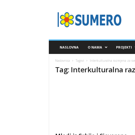
S
A
V
E
Z
S
U
NASLOVNA
O NAMA
PROJEKTI
M
E
Naslovnica
Tagovi
Interkulturalna razmjena za sv
R
Tag: Interkulturalna ra
O