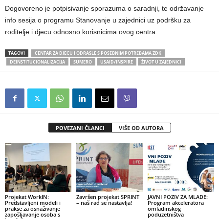
Dogovoreno je potpisivanje sporazuma o saradnji, te održavanje
info sesija o programu Stanovanje u zajednici uz podršku za
roditelje i djecu odnosno korisnicima ovog centra.
TAGOVI
CENTAR ZA DJECU I ODRASLE S POSEBNIM POTREBAMA ZDK
DEINSTITUCIONALIZACIJA
SUMERO
USAID/INSPIRE
ŽIVOT U ZAJEDNICI
POVEZANI ČLANCI
VIŠE OD AUTORA
Projekat WorkIN:
Završen projekat SPRINT
JAVNI POZIV ZA MLADE:
Predstavljeni modeli i
– naš rad se nastavlja!
Program akceleratora
prakse za osnaživanje
omladinskog
zapošljavanje osoba s
poduzetništva