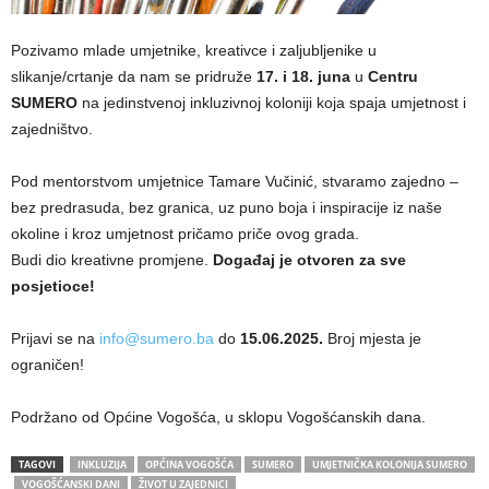
Pozivamo mlade umjetnike, kreativce i zaljubljenike u
slikanje/crtanje da nam se pridruže
17. i 18. juna
u
Centru
SUMERO
na jedinstvenoj inkluzivnoj koloniji koja spaja umjetnost i
zajedništvo.
Pod mentorstvom umjetnice Tamare Vučinić, stvaramo zajedno –
bez predrasuda, bez granica, uz puno boja i inspiracije iz naše
okoline i kroz umjetnost pričamo priče ovog grada.
Budi dio kreativne promjene.
Događaj je otvoren za sve
posjetioce!
Prijavi se na
info@sumero.ba
do
15.06.2025.
Broj mjesta je
ograničen!
Podržano od Općine Vogošća, u sklopu Vogošćanskih dana.
TAGOVI
INKLUZIJA
OPĆINA VOGOŠĆA
SUMERO
UMJETNIČKA KOLONIJA SUMERO
VOGOŠĆANSKI DANI
ŽIVOT U ZAJEDNICI