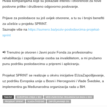
Hvala kompanijama koje su pokazale interes i otvorenost za nove
poslovne prilike i društveno odgovorno poslovanje.
Prijave za poslodavce su još uvijek otvorene, a tu su i brojni benefiti
za učešće u projektu SPRINT.
Saznajte više na
https://sumero.ba/poziv-poslodavcima-projekat-
sprint
📢 Trenutno je otvoren i Javni poziv Fonda za profesionalnu
rehabilitaciju i zapošljavanje osoba sa invaliditetom, a mi pružamo
punu podršku poslodavcima u pripremi i apliciranju.
Projekat SPRINT se realizuje u okviru inicijative EUzaZapošljavanje,
uz podršku Evropska unije u Bosni i Hercegovini i Vlade Švedske, a
implementira ga Međunarodna organizacija rada u BiH.
TAGOVI
EUROPSKA UNIJA U BIH
MEĐUNARODNA ORGANIZACIJA RADA U BIH
PROJEKAT SPRINT
VLADA ŠVEDSKE
ZAPOŠLJAVANJE OSI