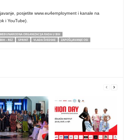
ljavanje, posjetite www.eu4employment i kanale na
k i YouTube).
MEĐUNARODNA ORGANIZACIJA RADA U BIH
IH – REZ
SPRINT
VLADA ŠVEDSKE
ZAPOŠLJAVANJE OSI