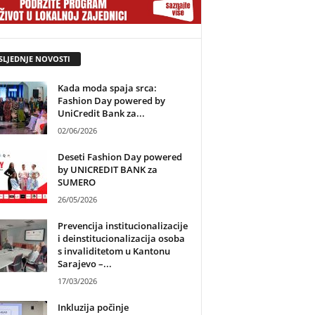
SLJEDNJE NOVOSTI
Kada moda spaja srca:
Fashion Day powered by
UniCredit Bank za...
02/06/2026
Deseti Fashion Day powered
by UNICREDIT BANK za
SUMERO
26/05/2026
Prevencija institucionalizacije
i deinstitucionalizacija osoba
s invaliditetom u Kantonu
Sarajevo –...
17/03/2026
Inkluzija počinje