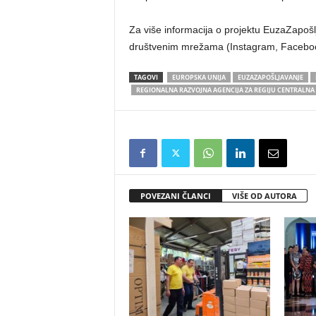
Za više informacija o projektu EuzaZapoš
društvenim mrežama (Instagram, Faceboo
TAGOVI
EUROPSKA UNIJA
EUZAZAPOŠLJAVANJE
REGIONALNA RAZVOJNA AGENCIJA ZA REGIJU CENTRALNA B
POVEZANI ČLANCI
VIŠE OD AUTORA