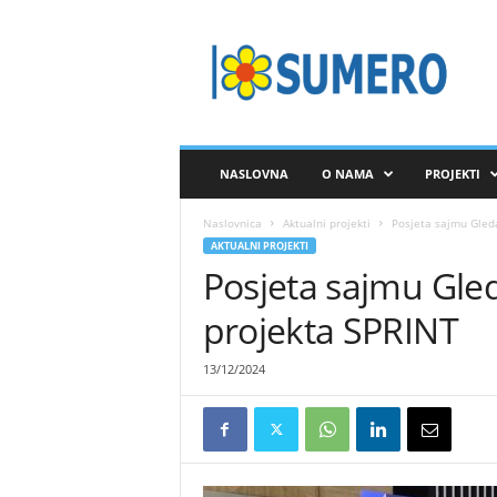
S
A
V
E
Z
S
U
NASLOVNA
O NAMA
PROJEKTI
M
E
Naslovnica
Aktualni projekti
Posjeta sajmu Gleda
R
AKTUALNI PROJEKTI
O
Posjeta sajmu Gled
projekta SPRINT
13/12/2024