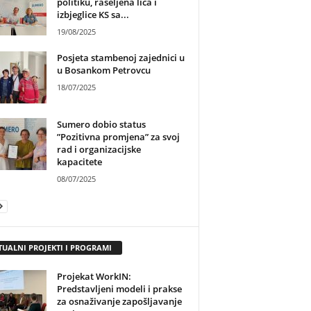
politiku, raseljena lica i
izbjeglice KS sa...
19/08/2025
Posjeta stambenoj zajednici u
u Bosankom Petrovcu
18/07/2025
Sumero dobio status
”Pozitivna promjena” za svoj
rad i organizacijske
kapacitete
08/07/2025
TUALNI PROJEKTI I PROGRAMI
Projekat WorkIN:
Predstavljeni modeli i prakse
za osnaživanje zapošljavanje