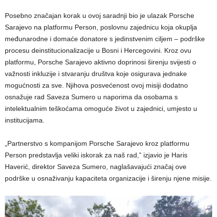
Posebno značajan korak u ovoj saradnji bio je ulazak Porsche
Sarajevo na platformu Person, poslovnu zajednicu koja okuplja
međunarodne i domaće donatore s jedinstvenim ciljem – podrške
procesu deinstitucionalizacije u Bosni i Hercegovini. Kroz ovu
platformu, Porsche Sarajevo aktivno doprinosi širenju svijesti o
važnosti inkluzije i stvaranju društva koje osigurava jednake
mogućnosti za sve. Njihova posvećenost ovoj misiji dodatno
osnažuje rad Saveza Sumero u naporima da osobama s
intelektualnim teškoćama omoguće život u zajednici, umjesto u
institucijama.
„Partnerstvo s kompanijom Porsche Sarajevo kroz platformu
Person predstavlja veliki iskorak za naš rad,” izjavio je Haris
Haverić, direktor Saveza Sumero, naglašavajući značaj ove
podrške u osnaživanju kapaciteta organizacije i širenju njene misije.