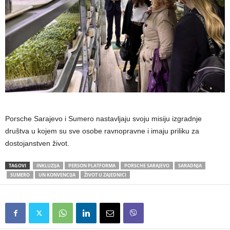
Porsche Sarajevo i Sumero nastavljaju svoju misiju izgradnje
društva u kojem su sve osobe ravnopravne i imaju priliku za
dostojanstven život.
TAGOVI
INKLUZIJA
PERSON PLATFORMA
PORSCHE SARAJEVO
SARADNJA
SUMERO
UN KONVENCIJA
ŽIVOT U ZAJEDNICI