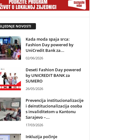
SLJEDNJE NOVOSTI
Kada moda spaja srca:
Fashion Day powered by
UniCredit Bank za...
02/06/2026
Deseti Fashion Day powered
by UNICREDIT BANK za
SUMERO
26/05/2026
Prevencija institucionalizacije
i deinstitucionalizacija osoba
s invaliditetom u Kantonu
Sarajevo –...
17/03/2026
Inkluzija počinje