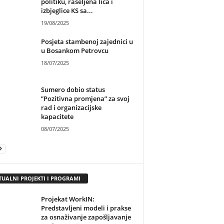
politiku, raseljena lica i
izbjeglice KS sa...
19/08/2025
Posjeta stambenoj zajednici u
u Bosankom Petrovcu
18/07/2025
Sumero dobio status
”Pozitivna promjena” za svoj
rad i organizacijske
kapacitete
08/07/2025
TUALNI PROJEKTI I PROGRAMI
Projekat WorkIN:
Predstavljeni modeli i prakse
za osnaživanje zapošljavanje