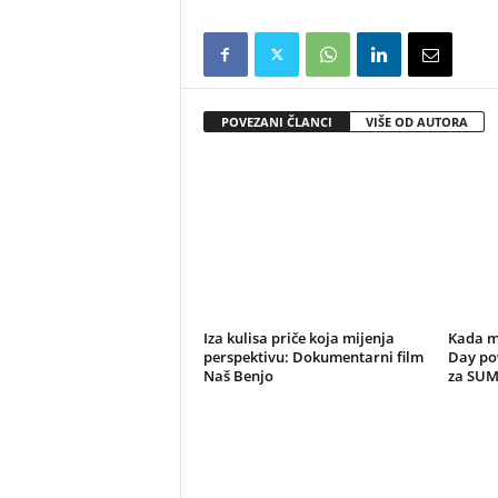
POVEZANI ČLANCI
VIŠE OD AUTORA
Iza kulisa priče koja mijenja
Kada m
perspektivu: Dokumentarni film
Day po
Naš Benjo
za SU