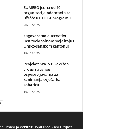
SUMERO jedna od 10
organizacija odabranih za
učešće u BOOST programu
20/11/2025
Zagovaramo alternativu
institucionalnom smještaju u
Unsko-sanskom kantonu!
18/11/2025
Projekat SPRINT: Završen
ciklus stručnog
osposobljavanja za
zanimanja cvjećarka i
sobarica
10/11/2025
 Sumero je dobitnik svjetskog Zero Project