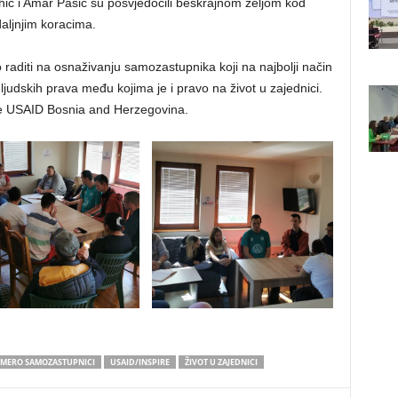
hić i Amar Pašić su posvjedočili beskrajnom željom kod
aljnjim koracima.
raditi na osnaživanju samozastupnika koji na najbolji način
judskih prava među kojima je i pravo na život u zajednici.
 je USAID Bosnia and Herzegovina.
MERO SAMOZASTUPNICI
USAID/INSPIRE
ŽIVOT U ZAJEDNICI