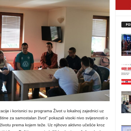
PO
zacije i korisnici su programa Život u lokalnoj zajednici uz
tine za samostalan život” pokazali visoki nivo svijesnosti o
 i životu prema kojem teže. Uz njihovo aktivno učešće kroz