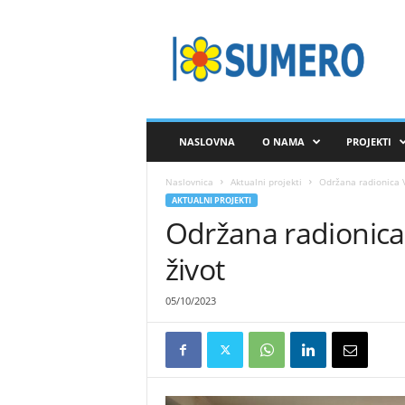
S
A
V
E
Z
S
U
NASLOVNA
O NAMA
PROJEKTI
M
E
Naslovnica
Aktualni projekti
Održana radionica V
R
AKTUALNI PROJEKTI
O
Održana radionica
život
05/10/2023