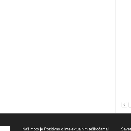
Naš moto je Pozitivno o intelektualnim teškoćama!
Savez