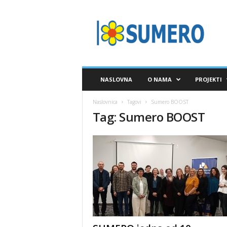
S
A
V
E
Z
S
U
NASLOVNA
O NAMA
PROJEKTI
M
E
Naslovnica
Tagovi
Sumero BOOST
R
Tag: Sumero BOOST
O