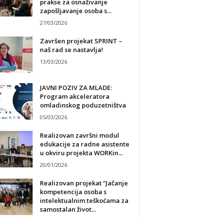
prakse za osnaživanje
zapošljavanje osoba s...
27/03/2026
Završen projekat SPRINT –
naš rad se nastavlja!
13/03/2026
JAVNI POZIV ZA MLADE:
Program akceleratora
omladinskog poduzetništva
05/03/2026
Realizovan završni modul
edukacije za radne asistente
u okviru projekta WORKin...
20/01/2026
Realizovan projekat ”Jačanje
kompetencija osoba s
intelektualnim teškoćama za
samostalan život...