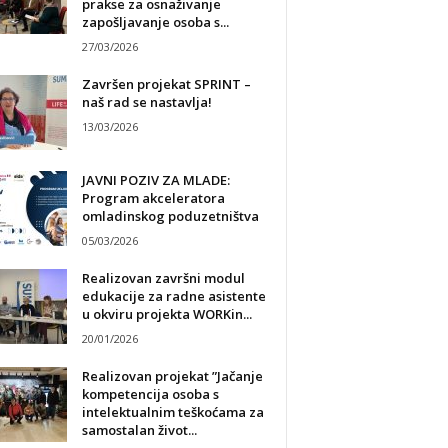
prakse za osnaživanje
zapošljavanje osoba s...
27/03/2026
Završen projekat SPRINT –
naš rad se nastavlja!
13/03/2026
JAVNI POZIV ZA MLADE:
Program akceleratora
omladinskog poduzetništva
05/03/2026
Realizovan završni modul
edukacije za radne asistente
u okviru projekta WORKin...
20/01/2026
Realizovan projekat ”Jačanje
kompetencija osoba s
intelektualnim teškoćama za
samostalan život...