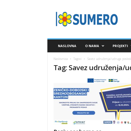
S
A
V
E
Z
S
U
NASLOVNA
O NAMA
PROJEKTI
M
E
Naslovnica
Tagovi
Savez udruženja/udruga poslod
R
Tag: Savez udruženja/
O