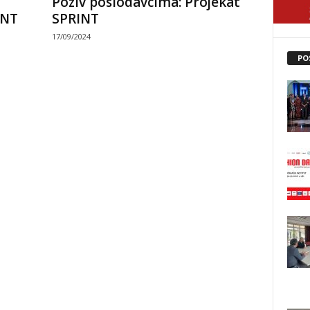
Poziv poslodavcima: Projekat
INT
SPRINT
17/09/2024
PO