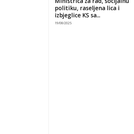
Ministrica za rad, socijalnu
politiku, raseljena lica i
izbjeglice KS sa...
19/08/2025