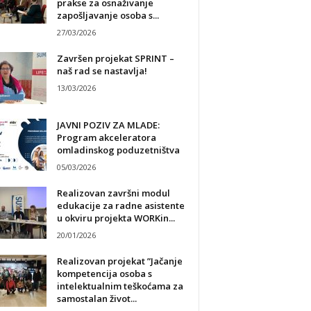
prakse za osnaživanje
zapošljavanje osoba s...
27/03/2026
Završen projekat SPRINT –
naš rad se nastavlja!
13/03/2026
JAVNI POZIV ZA MLADE:
Program akceleratora
omladinskog poduzetništva
05/03/2026
Realizovan završni modul
edukacije za radne asistente
u okviru projekta WORKin...
20/01/2026
Realizovan projekat ”Jačanje
kompetencija osoba s
intelektualnim teškoćama za
samostalan život...