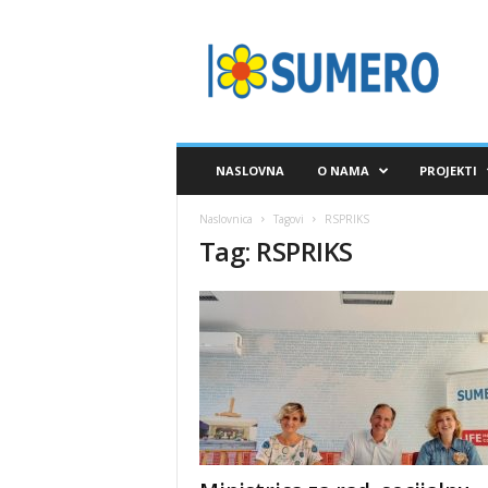
S
A
V
E
Z
S
U
NASLOVNA
O NAMA
PROJEKTI
M
E
Naslovnica
Tagovi
RSPRIKS
R
Tag: RSPRIKS
O