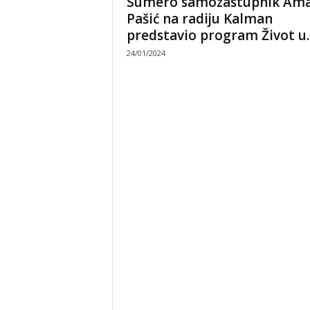
Sumero samozastupnik Am
Pašić na radiju Kalman
predstavio program Život u..
24/01/2024