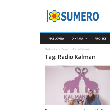
S
A
V
E
Z
S
U
NASLOVNA
O NAMA
PROJEKTI
M
E
Naslovnica
Tagovi
Radio Kalman
R
Tag: Radio Kalman
O