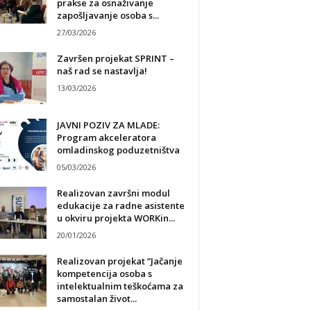
prakse za osnaživanje
zapošljavanje osoba s...
27/03/2026
Završen projekat SPRINT –
naš rad se nastavlja!
13/03/2026
JAVNI POZIV ZA MLADE:
Program akceleratora
omladinskog poduzetništva
05/03/2026
Realizovan završni modul
edukacije za radne asistente
u okviru projekta WORKin...
20/01/2026
Realizovan projekat ”Jačanje
kompetencija osoba s
intelektualnim teškoćama za
samostalan život...