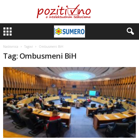
Naslovnica
Tagovi
Ombusmeni BiH
Tag: Ombusmeni BiH