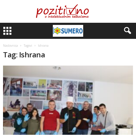
Naslovnica
Tagovi
Ishrana
Tag: Ishrana