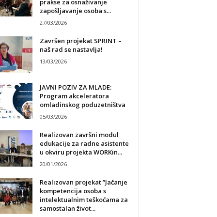
prakse za osnaživanje
zapošljavanje osoba s...
27/03/2026
Završen projekat SPRINT –
naš rad se nastavlja!
13/03/2026
JAVNI POZIV ZA MLADE:
Program akceleratora
omladinskog poduzetništva
05/03/2026
Realizovan završni modul
edukacije za radne asistente
u okviru projekta WORKin...
20/01/2026
Realizovan projekat ”Jačanje
kompetencija osoba s
intelektualnim teškoćama za
samostalan život...