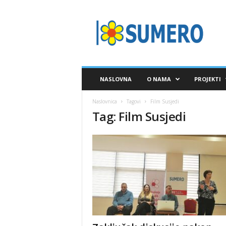
S
A
V
E
Z
S
U
NASLOVNA
O NAMA
PROJEKTI
M
E
Naslovnica
Tagovi
Film Susjedi
R
Tag: Film Susjedi
O