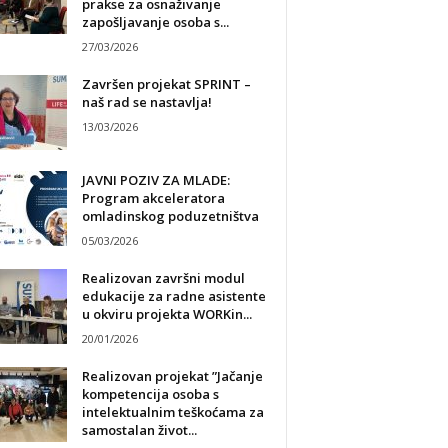
prakse za osnaživanje
zapošljavanje osoba s...
27/03/2026
Završen projekat SPRINT –
naš rad se nastavlja!
13/03/2026
JAVNI POZIV ZA MLADE:
Program akceleratora
omladinskog poduzetništva
05/03/2026
Realizovan završni modul
edukacije za radne asistente
u okviru projekta WORKin...
20/01/2026
Realizovan projekat ”Jačanje
kompetencija osoba s
intelektualnim teškoćama za
samostalan život...