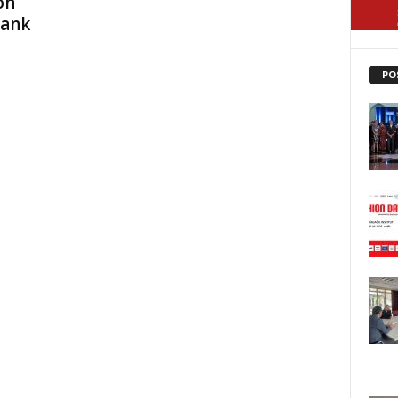
on
Bank
PO