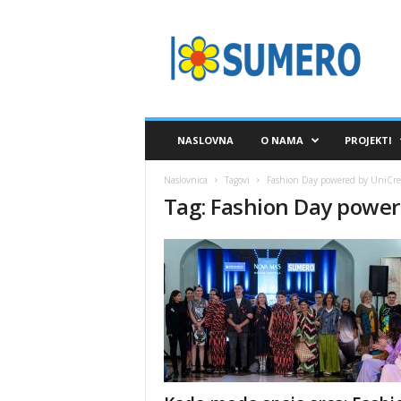
S
A
V
E
Z
S
U
NASLOVNA
O NAMA
PROJEKTI
M
E
Naslovnica
Tagovi
Fashion Day powered by UniCr
R
Tag: Fashion Day powe
O