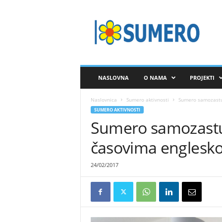
S
A
V
E
Z
S
U
NASLOVNA
O NAMA
PROJEKTI
M
E
Naslovnica
Sumero aktivnosti
Sumero samozastup
R
SUMERO AKTIVNOSTI
O
Sumero samozastup
časovima englesko
24/02/2017