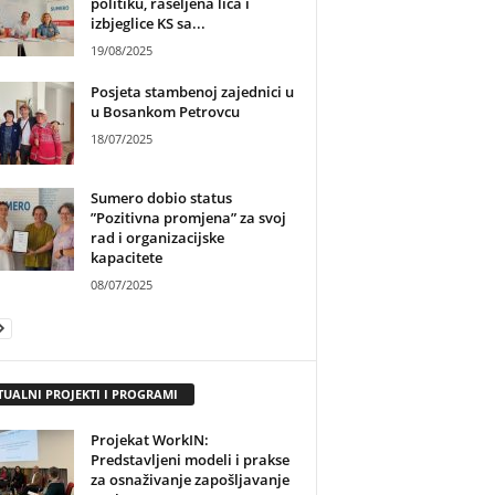
politiku, raseljena lica i
izbjeglice KS sa...
19/08/2025
Posjeta stambenoj zajednici u
u Bosankom Petrovcu
18/07/2025
Sumero dobio status
”Pozitivna promjena” za svoj
rad i organizacijske
kapacitete
08/07/2025
TUALNI PROJEKTI I PROGRAMI
Projekat WorkIN:
Predstavljeni modeli i prakse
za osnaživanje zapošljavanje