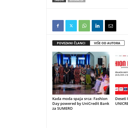
TAGOVI
EDUKACIJE
POVEZANI ČLANCI
VIŠE OD AUTORA
Kada moda spaja srca: Fashion
Deseti
Day powered by UniCredit Bank
UNICRE
za SUMERO