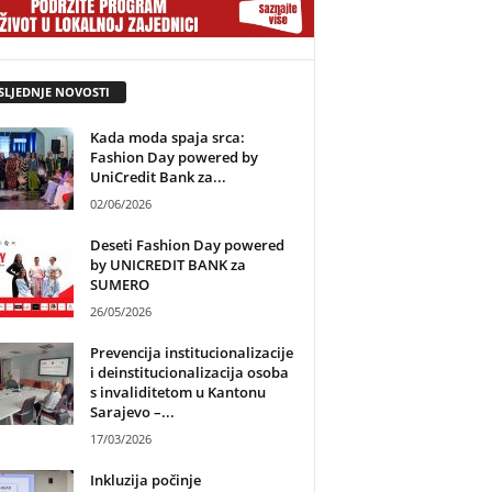
SLJEDNJE NOVOSTI
Kada moda spaja srca:
Fashion Day powered by
UniCredit Bank za...
02/06/2026
Deseti Fashion Day powered
by UNICREDIT BANK za
SUMERO
26/05/2026
Prevencija institucionalizacije
i deinstitucionalizacija osoba
s invaliditetom u Kantonu
Sarajevo –...
17/03/2026
Inkluzija počinje