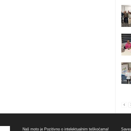
Naš moto je Pozitivno o intelektualnim teškoćama!
Savez