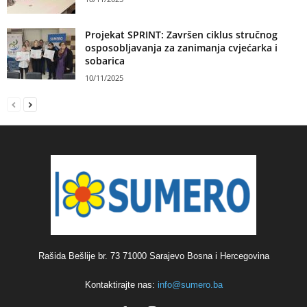
Projekat SPRINT: Završen ciklus stručnog
osposobljavanja za zanimanja cvjećarka i
sobarica
10/11/2025
Rašida Bešlije br. 73 71000 Sarajevo Bosna i Hercegovina
Kontaktirajte nas:
info@sumero.ba