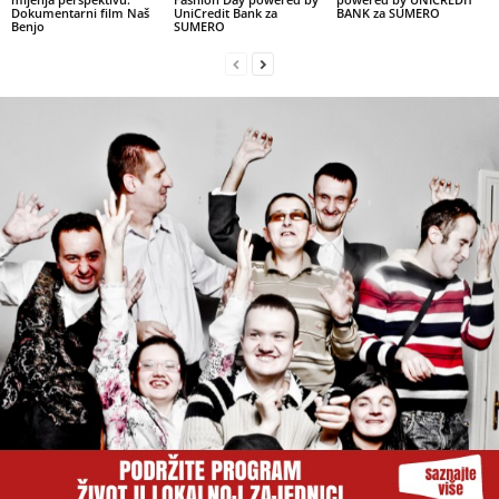
Dokumentarni film Naš
UniCredit Bank za
BANK za SUMERO
Benjo
SUMERO