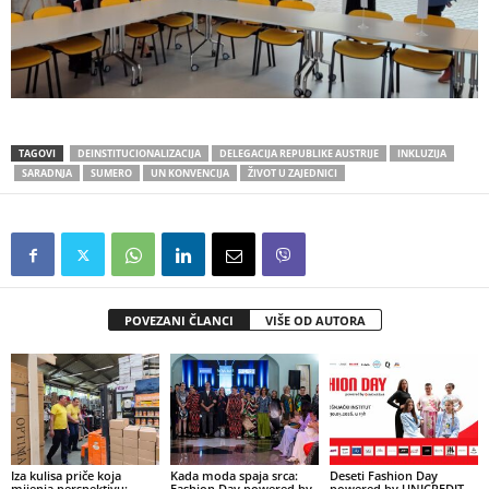
TAGOVI
DEINSTITUCIONALIZACIJA
DELEGACIJA REPUBLIKE AUSTRIJE
INKLUZIJA
SARADNJA
SUMERO
UN KONVENCIJA
ŽIVOT U ZAJEDNICI
POVEZANI ČLANCI
VIŠE OD AUTORA
Iza kulisa priče koja
Kada moda spaja srca:
Deseti Fashion Day
mijenja perspektivu:
Fashion Day powered by
powered by UNICREDIT