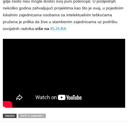
gdje često nisu mogle dostići svoj puni potencijal. U posljednjih
nekoliko godina zahvaljujući projektima kao što je ovaj, u pojedinim
lokalnim zajednicama osobama sa intelektualnim teškoćama
pružena je prilika da žive u stambenim zajednicama uz podršku
socijalnih radnika.
više na
KLIX.BA
TAGOVI
ŽIVOT U ZAJEDNICI