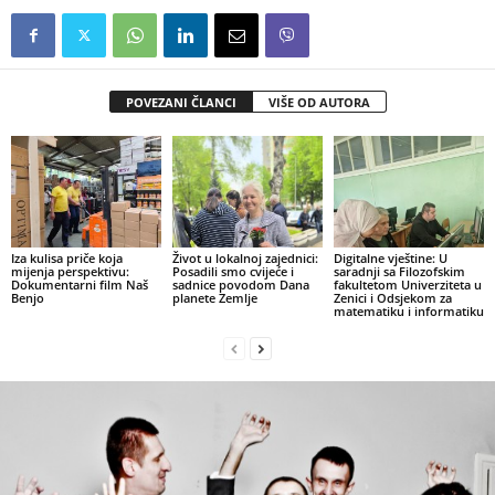
POVEZANI ČLANCI
VIŠE OD AUTORA
Iza kulisa priče koja
Život u lokalnoj zajednici:
Digitalne vještine: U
mijenja perspektivu:
Posadili smo cvijeće i
saradnji sa Filozofskim
Dokumentarni film Naš
sadnice povodom Dana
fakultetom Univerziteta u
Benjo
planete Zemlje
Zenici i Odsjekom za
matematiku i informatiku