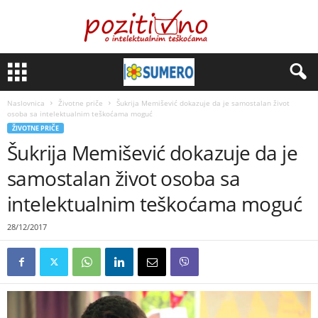
Naslovnica
Životne priče
Šukrija Memišević dokazuje da je samostalan život
osoba sa intelektualnim teškoćama moguć
ŽIVOTNE PRIČE
Šukrija Memišević dokazuje da je
samostalan život osoba sa
intelektualnim teškoćama moguć
28/12/2017