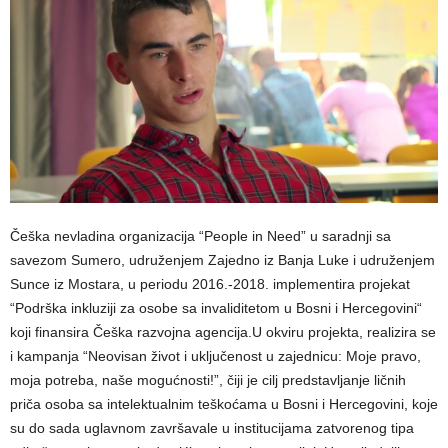
Češka nevladina organizacija “People in Need” u saradnji sa
savezom Sumero, udruženjem Zajedno iz Banja Luke i udruženjem
Sunce iz Mostara, u periodu 2016.-2018. implementira projekat
“Podrška inkluziji za osobe sa invaliditetom u Bosni i Hercegovini“
koji finansira Češka razvojna agencija.U okviru projekta, realizira se
i kampanja “Neovisan život i uključenost u zajednicu: Moje pravo,
moja potreba, naše mogućnosti!”, čiji je cilj predstavljanje ličnih
priča osoba sa intelektualnim teškoćama u Bosni i Hercegovini, koje
su do sada uglavnom završavale u institucijama zatvorenog tipa