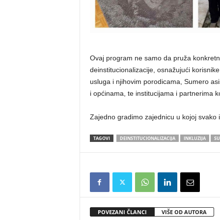
Ovaj program ne samo da pruža konkretne
deinstitucionalizacije, osnažujući korisni
usluga i njihovim porodicama, Sumero asi
i općinama, te institucijama i partnerima ko
Zajedno gradimo zajednicu u kojoj svako 
TAGOVI
DEINSTITUCIONALIZACIJA
INKLUZIJA
S
POVEZANI ČLANCI
VIŠE OD AUTORA