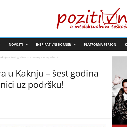
NOVOSTI
INSPIRATIVNI KORNER
PLATFORMA PERSON
K
knju – šest godina stanovanja u zajednici uz...
a u Kaknju – šest godina
nici uz podršku!