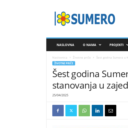
S
A
V
E
Z
S
U
NASLOVNA
O NAMA
PROJEKTI
M
E
Naslovnica
Životne priče
Šest godina Sumera u Ka
R
ŽIVOTNE PRIČE
O
Šest godina Sumer
stanovanja u zajed
25/04/2025