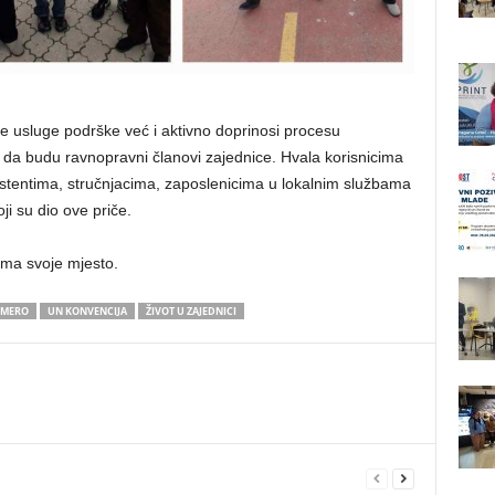
 usluge podrške već i aktivno doprinosi procesu
ke da budu ravnopravni članovi zajednice. Hvala korisnicima
stentima, stručnjacima, zaposlenicima u lokalnim službama
ji su dio ove priče.
ima svoje mjesto.
UMERO
UN KONVENCIJA
ŽIVOT U ZAJEDNICI