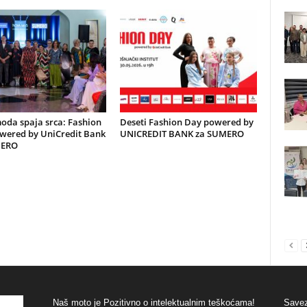
oda spaja srca: Fashion
Deseti Fashion Day powered by
wered by UniCredit Bank
UNICREDIT BANK za SUMERO
MERO
Naš moto je Pozitivno o intelektualnim teškoćama!
Savez