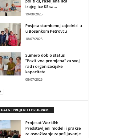
politiku, raseljena lica i
izbjeglice KS sa...
19/08/2025
Posjeta stambenoj zajednici u
u Bosankom Petrovcu
18/07/2025
Sumero dobio status
”Pozitivna promjena” za svoj
rad i organizacijske
kapacitete
08/07/2025
TUALNI PROJEKTI I PROGRAMI
Projekat WorkIN:
Predstavljeni modeli i prakse
za osnaživanje zapošljavanje