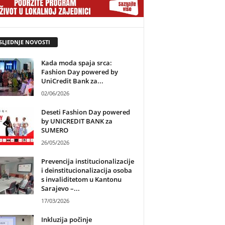
SLJEDNJE NOVOSTI
Kada moda spaja srca:
Fashion Day powered by
UniCredit Bank za...
02/06/2026
Deseti Fashion Day powered
by UNICREDIT BANK za
SUMERO
26/05/2026
Prevencija institucionalizacije
i deinstitucionalizacija osoba
s invaliditetom u Kantonu
Sarajevo –...
17/03/2026
Inkluzija počinje