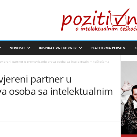
NOVOSTI
INSPIRATIVNI KORNER
PLATFORMA PERSON
K
vjereni partner u promovisanju prava osoba sa intelektualnim teškoćama
jereni partner u
a osoba sa intelektualnim