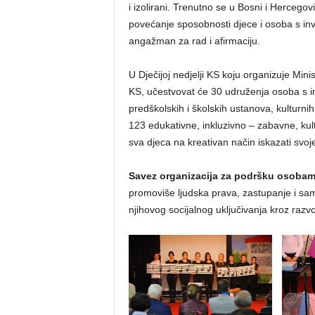
i izolirani. Trenutno se u Bosni i Hercegovi
povećanje sposobnosti djece i osoba s inva
angažman za rad i afirmaciju.
U Dječijoj nedjelji KS koju organizuje Minist
KS, učestvovat će 30 udruženja osoba s inva
predškolskih i školskih ustanova, kulturnih 
123 edukativne, inkluzivno – zabavne, kult
sva djeca na kreativan način iskazati svoje
Savez organizacija za podršku osoba
promoviše ljudska prava, zastupanje i sa
njihovog socijalnog uključivanja kroz razvo