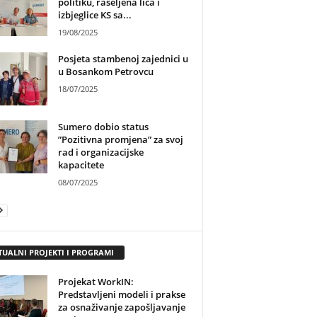
politiku, raseljena lica i
izbjeglice KS sa...
19/08/2025
Posjeta stambenoj zajednici u
u Bosankom Petrovcu
18/07/2025
Sumero dobio status
”Pozitivna promjena” za svoj
rad i organizacijske
kapacitete
08/07/2025
TUALNI PROJEKTI I PROGRAMI
Projekat WorkIN:
Predstavljeni modeli i prakse
za osnaživanje zapošljavanje