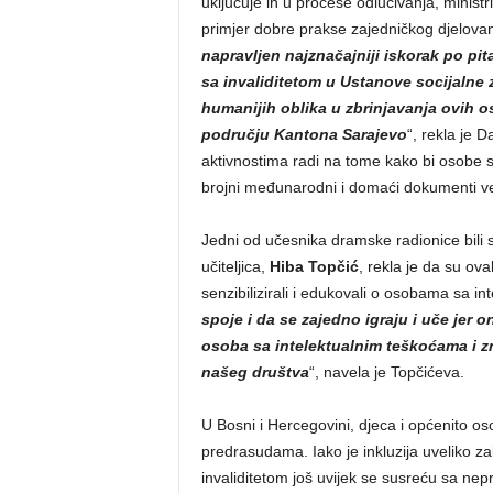
uključuje ih u procese odlučivanja, ministr
primjer dobre prakse zajedničkog djelovan
napravljen najznačajniji iskorak po pit
sa invaliditetom u Ustanove socijalne 
humanijih oblika u zbrinjavanja ovih 
području Kantona Sarajevo
“, rekla je 
aktivnostima radi na tome kako bi osobe s
brojni međunarodni i domaći dokumenti vez
Jedni od učesnika dramske radionice bili su
učiteljica,
Hiba Topčić
, rekla je da su ovak
senzibilizirali i edukovali o osobama sa i
spoje i da se zajedno igraju i uče jer 
osoba sa intelektualnim teškoćama i z
našeg društva
“, navela je Topčićeva.
U Bosni i Hercegovini, djeca i općenito oso
predrasudama. Iako je inkluzija uveliko zak
invaliditetom još uvijek se susreću sa nep