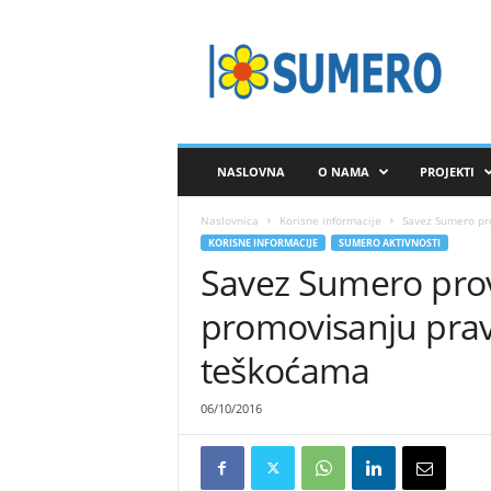
S
A
V
E
Z
S
U
NASLOVNA
O NAMA
PROJEKTI
M
E
Naslovnica
Korisne informacije
Savez Sumero pro
R
KORISNE INFORMACIJE
SUMERO AKTIVNOSTI
O
Savez Sumero prov
promovisanju prav
teškoćama
06/10/2016