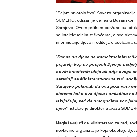
“Sajam stvaralaštva“ Saveza organizacij
SUMERO, održan je danas u Bosanskom ku
Sarajevo. Ovom prilikom održane su eduka
sa intelektualnim teškoćama, a sve aktivnost
informisanje djece i roditelja o osobama 
“
Danas su djeca sa intelektualnim teškoć
prijatelji koji su posjetili Dječiju nedj
novih kreativnih ideja ali prije svega 
saradnji sa Ministarstvom za rad, socija
Sarajevo pokušati da ovu pozitivnu en
sistema kako ova djeca i omladina ne bi
isključuje, već da omogućimo socijaln
riječi
“, istakao je direktor Saveza SUME
Naglašavajući da Ministarstvo za rad, socij
nevladine organizacije koje okupljaju dje