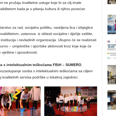
ni ne pružaju kvalitetne usluge koje bi za cilj imale
liditetom kada je u pitanju kultura ili njihov povećan
arstvo za rad, socijalnu politiku, raseljena lica i izbjeglice
liditetom, ustanova iz oblasti socijalne i dječije zaštite,
institucija i nevladinih organizacija. Ukupno će se realizirati
urno – umjetničke i sportske aktivnosti kroz koje koje će
 vještine i sposobnosti.
ma s intelektualnim teškoćama FBiH – SUMERO
,
mozastupanje osoba s intelektualnim teškoćama sa ciljem
j kvalitetnih servisa podrške u lokalnoj zajednici.