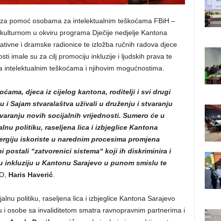
a za pomoć osobama za intelektualnim teškoćama FBiH –
lturnom u okviru programa Dječije nedjelje Kantona
tivne i dramske radionice te izložba ručnih radova djece
i imale su za cilj promociju inkluzije i ljudskih prava te
sa intelektualnim teškoćama i njihovim mogućnostima.
ama, djeca iz cijelog kantona, roditelji i svi drugi
elju i Sajam stvaralaštva uživali u druženju i stvaranju
stvaranju novih socijalnih vrijednosti. Sumero će u
lnu politiku, raseljena lica i izbjeglice Kantona
ergiju iskoriste u narednim procesima promjena
 postali “zatvorenici sistema“ koji ih diskriminira i
u inkluziju u Kantonu Sarajevo u punom smislu te
RO,
Haris Haverić
.
alnu politiku, raseljena lica i izbjeglice Kantona Sarajevo
cu i osobe sa invaliditetom smatra ravnopravnim partnerima i