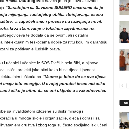
ica
Amela Dautbegović
navela je da je i ova aktivnost
ja. “
Saradnjom sa Savezom SUMERO smatramo da je
anju mijenjanja zastarjelog oblika zbrinjavanja osoba
zaštite, a započeli smo i procese na razvijanju novih
osoba kroz stanovanje u lokalnim zajednicama na
Dautbegovićeva te dodala da se ovom, ali i ostalim
a intelektualnim teškoćama dobile zaštitu koju im garantuju
ani za poštivanje ljudskih prava.
 i učenici i učenice iz SOS Dječijih sela BiH, a njihova
vi i slični projekti jako bitni kako bi se djeca i javnost
ntelektualnim teškoćama. “
Veoma je bitno da se sva djeca
oni imaju istu energiju. U svojoj porodici imam nekoliko
nam koliko je bitno da se oni uključe u svakodnevnicu
AK
be sa invaliditetom izložene su diskriminaciji i
oračila u mnoge škole i organizacije, djeca i odrasli sa
rihvatanjem društva i zbog toga su često socijalno isključeni