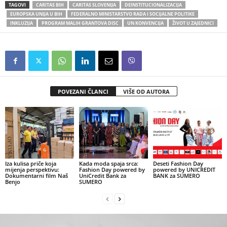
TAGOVI
CARITAS BIH
CARITAS SLOVENIJA
DEINSTITUCIONALIZACIJA
EUROPSKA UNIJA U BIH
FEDERALNO MINISTARSTVO RADA I SOCIJALNE POLITIKE
INKLUZIJA
PROGRAM MALIH GRANTOVA DISC
UN KONVENCIJA
ŽIVOT U ZAJEDNICI
POVEZANI ČLANCI
VIŠE OD AUTORA
Iza kulisa priče koja
Kada moda spaja srca:
Deseti Fashion Day
mijenja perspektivu:
Fashion Day powered by
powered by UNICREDIT
Dokumentarni film Naš
UniCredit Bank za
BANK za SUMERO
Benjo
SUMERO