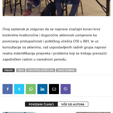
Ovaj sastanak je osigurao da se naprave značajni koraci kroz
konkretne kratkoročne i dugoročne aktivnosti usmjerene ka
povećanju pristupačnosti i političkog učešća OSI u BiH, te uz
konsultacije sa akterima, rad uspostavljenih radnih grupa napravi
realna indentifikacija prepreka i problema koji se trebaju prevazići
zajedničkim radom u narednom periodu.
TAGOVI
OSCE
POLITIČKO UČEŠĆE OSI
SAVEZ SUMERO
POVEZANI ČLANCI
VIŠE OD AUTORA