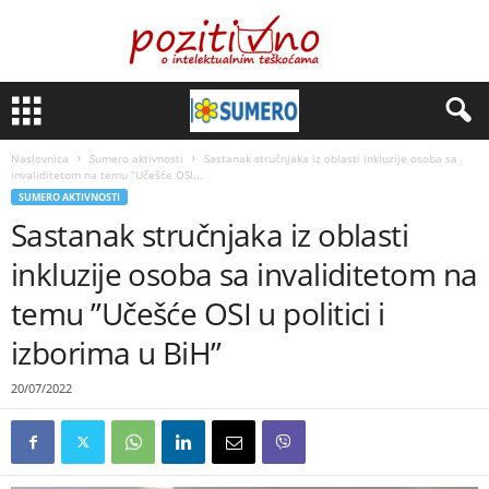
Naslovnica
Sumero aktivnosti
Sastanak stručnjaka iz oblasti inkluzije osoba sa
invaliditetom na temu ”Učešće OSI...
SUMERO AKTIVNOSTI
Sastanak stručnjaka iz oblasti
inkluzije osoba sa invaliditetom na
temu ”Učešće OSI u politici i
izborima u BiH”
20/07/2022