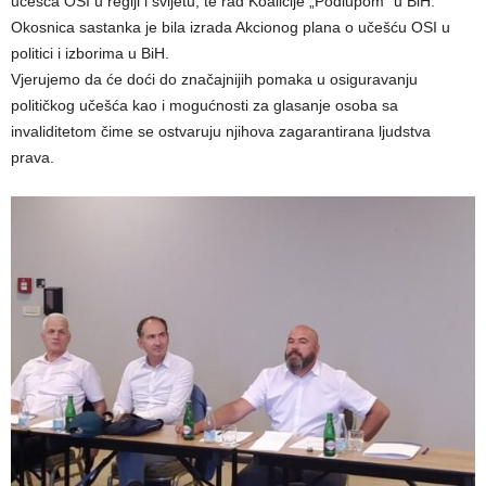
učešća OSI u regiji i svijetu, te rad Koalicije „Podlupom“ u BiH.
Okosnica sastanka je bila izrada Akcionog plana o učešću OSI u
politici i izborima u BiH.
Vjerujemo da će doći do značajnijih pomaka u osiguravanju
političkog učešća kao i mogućnosti za glasanje osoba sa
invaliditetom čime se ostvaruju njihova zagarantirana ljudstva
prava.