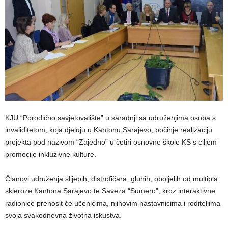
KJU “Porodično savjetovalište” u saradnji sa udruženjima osoba s
invaliditetom, koja djeluju u Kantonu Sarajevo, počinje realizaciju
projekta pod nazivom “Zajedno” u četiri osnovne škole KS s ciljem
promocije inkluzivne kulture.
Članovi udruženja slijepih, distrofičara, gluhih, oboljelih od multipla
skleroze Kantona Sarajevo te Saveza “Sumero”, kroz interaktivne
radionice prenosit će učenicima, njihovim nastavnicima i roditeljima
svoja svakodnevna životna iskustva.