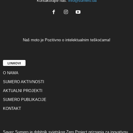
Kontaktirajte nas:
info@sumero.ba
Naš moto je Pozitivno o intelektualnim teškoćama!
LINKOVI
O NAMA
SUMERO AKTIVNOSTI
AKTUALNI PROJEKTI
SUMERO PUBLIKACIJE
KONTAKT
Savez Sumero je dobitnik svjetskog Zero Project priznanja za inovativnu