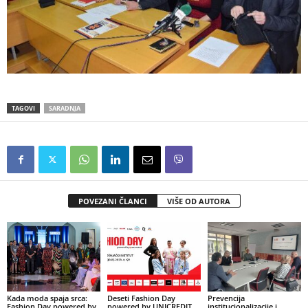
TAGOVI
SARADNJA
POVEZANI ČLANCI
VIŠE OD AUTORA
Kada moda spaja srca:
Deseti Fashion Day
Prevencija
Fashion Day powered by
powered by UNICREDIT
institucionalizacije i