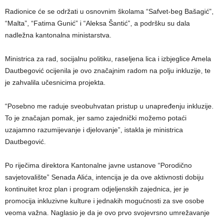
Radionice će se održati u osnovnim školama “Safvet-beg Bašagić”,
“Malta”, “Fatima Gunić” i “Aleksa Šantić”, a podršku su dala
nadležna kantonalna ministarstva.
Ministrica za rad, socijalnu politiku, raseljena lica i izbjeglice Amela
Dautbegović ocijenila je ovo značajnim radom na polju inkluzije, te
je zahvalila učesnicima projekta.
“Posebno me raduje sveobuhvatan pristup u unapređenju inkluzije.
To je značajan pomak, jer samo zajednički možemo potaći
uzajamno razumijevanje i djelovanje”, istakla je ministrica
Dautbegović.
Po riječima direktora Kantonalne javne ustanove “Porodično
savjetovalište” Senada Alića, intencija je da ove aktivnosti dobiju
kontinuitet kroz plan i program odjeljenskih zajednica, jer je
promocija inkluzivne kulture i jednakih mogućnosti za sve osobe
veoma važna. Naglasio je da je ovo prvo svojevrsno umrežavanje