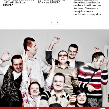
UniCredit Bank za
BANK za SUMERO
deinstitucionalizacija
SUMERO
osoba s invaliditetom u
Kantonu Sarajevo –
presjek stanja s
partnerima u zajednici