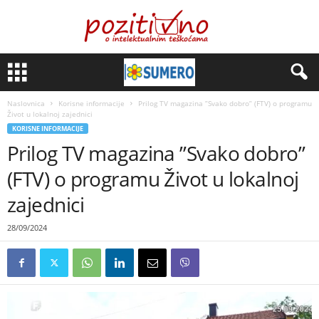
Naslovnica
Korisne informacije
Prilog TV magazina ”Svako dobro” (FTV) o programu
Život u lokalnoj zajednici
KORISNE INFORMACIJE
Prilog TV magazina ”Svako dobro”
(FTV) o programu Život u lokalnoj
zajednici
28/09/2024