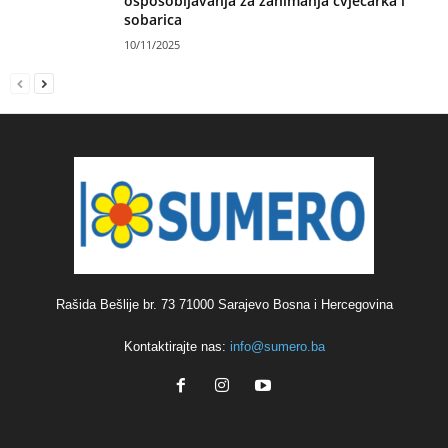
osposobljavanja za zanimanja cvjećarka i
sobarica
10/11/2025
Rašida Bešlije br. 73 71000 Sarajevo Bosna i Hercegovina
Kontaktirajte nas:
info@sumero.ba