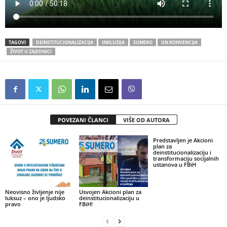
TAGOVI
DEINSTITUCIONALIZACIJA
INKLUZIJA
SUMERO
UN KONVENCIJA
ŽIVOT U ZAJEDNICI
POVEZANI ČLANCI
VIŠE OD AUTORA
Predstavljen je Akcioni
plan za
deinstitucionalizaciju i
transformaciju socijalnih
ustanova u FBiH
Neovisno življenje nije
Usvojen Akcioni plan za
luksuz – ono je ljudsko
deinstitucionalizaciju u
pravo
FBiH!