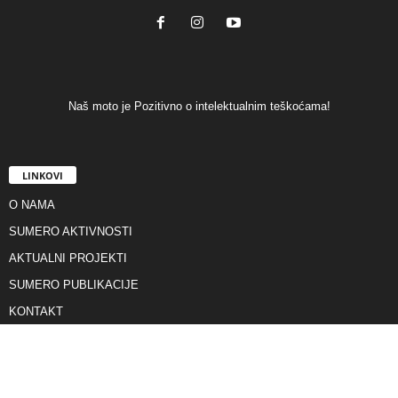
Naš moto je Pozitivno o intelektualnim teškoćama!
LINKOVI
O NAMA
SUMERO AKTIVNOSTI
AKTUALNI PROJEKTI
SUMERO PUBLIKACIJE
KONTAKT
Savez Sumero je dobitnik svjetskog Zero Project priznanja za inovativnu