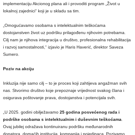
implementaciju Akcionog plana ali i provoditi program „Život u
lokalnoj zajednici“ koji je u skladu sa tim.
„Omogućavamo osobama s intelektualnim teškoćama
dostojanstven život uz podršku prilagođenu njihovim potrebama.
Cilj nam je njihova integracija u društvo, profesionalna rehabilitacija
i razvoj samostalnosti,“ izjavio je Haris Haverić, direktor Saveza
Sumero.
Poziv na akciju
Inkluzija nije samo cilj – to je proces koji zahtijeva angažman svih
nas. Stvorimo društvo koje prepoznaje vrijednost svakog člana i
osigurava poštovanje prava, dostojanstva i potencijala svih.
„U 2025. godini obilježavamo
25 godina posvećenog rada i
podrške osobama s intelektualnim i duševnim teškoćama
.
Ovaj jubilej odražava kontinuiranu podršku međunarodnih
donatora, domaćih institucija, kompanija i pojedinaca. Pozivamo