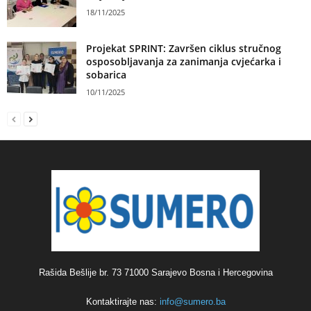
18/11/2025
Projekat SPRINT: Završen ciklus stručnog
osposobljavanja za zanimanja cvjećarka i
sobarica
10/11/2025
Rašida Bešlije br. 73 71000 Sarajevo Bosna i Hercegovina
Kontaktirajte nas:
info@sumero.ba