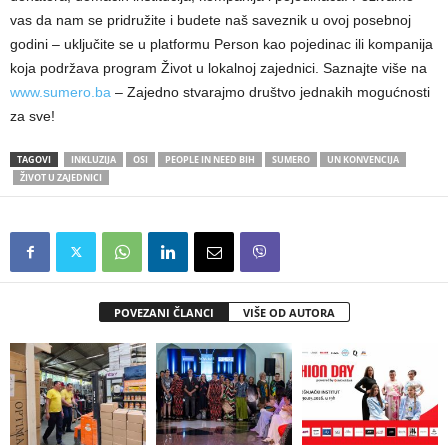
vas da nam se pridružite i budete naš saveznik u ovoj posebnoj
godini – uključite se u platformu Person kao pojedinac ili kompanija
koja podržava program Život u lokalnoj zajednici. Saznajte više na
www.sumero.ba
– Zajedno stvarajmo društvo jednakih mogućnosti
za sve!
TAGOVI
INKLUZIJA
OSI
PEOPLE IN NEED BIH
SUMERO
UN KONVENCIJA
ŽIVOT U ZAJEDNICI
POVEZANI ČLANCI
VIŠE OD AUTORA