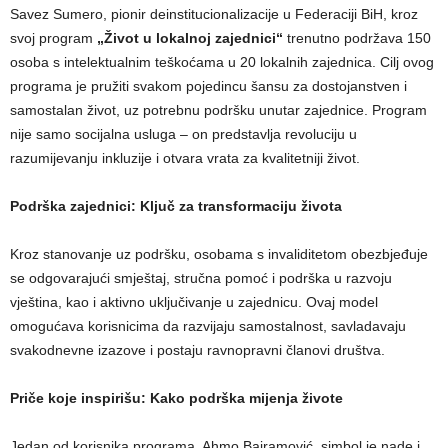
Savez Sumero, pionir deinstitucionalizacije u Federaciji BiH, kroz
svoj program
„Život u lokalnoj zajednici“
trenutno podržava 150
osoba s intelektualnim teškoćama u 20 lokalnih zajednica. Cilj ovog
programa je pružiti svakom pojedincu šansu za dostojanstven i
samostalan život, uz potrebnu podršku unutar zajednice. Program
nije samo socijalna usluga – on predstavlja revoluciju u
razumijevanju inkluzije i otvara vrata za kvalitetniji život.
Podrška zajednici: Ključ za transformaciju života
Kroz stanovanje uz podršku, osobama s invaliditetom obezbjeđuje
se odgovarajući smještaj, stručna pomoć i podrška u razvoju
vještina, kao i aktivno uključivanje u zajednicu. Ovaj model
omogućava korisnicima da razvijaju samostalnost, savladavaju
svakodnevne izazove i postaju ravnopravni članovi društva.
Priče koje inspirišu: Kako podrška mijenja živote
Jedan od korisnika programa, Ahmo Bajramović, simbol je nade i