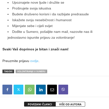
Upoznajete nove ljude i družite se
Proširujete svoja iskustva
Budete drušveno korisni i da razbijate predrasude
Iskažete svoju nesebičnost i humanost
Mijenjate sebe i cijeli svijet
Dođite u Sumero, pošaljite nam mail, nazovite nas ili
jednostavno ispunite prijavu za volontiranje!
Svaki Vaš doprinos je bitan i znači nam!
Preuzmite prijavu
ovdje
.
TAGOVI
VOLONTIRANJE U SUMERU
POVEZANI ČLANCI
VIŠE OD AUTORA