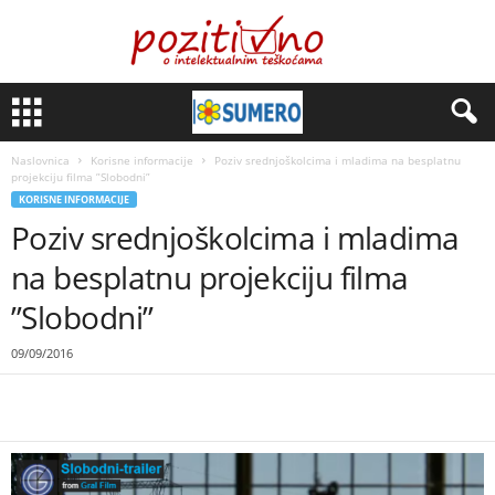
Naslovnica
Korisne informacije
Poziv srednjoškolcima i mladima na besplatnu
projekciju filma ”Slobodni”
KORISNE INFORMACIJE
Poziv srednjoškolcima i mladima
na besplatnu projekciju filma
”Slobodni”
09/09/2016