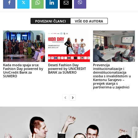
POVEZANI ČLANCI
VIŠE OD AUTORA
Kada moda spaja srca:
Deseti Fashion Day
Prevencija
Fashion Day powered by
powered by UNICREDIT
institucionalizacije i
UniCredit Bank za
BANK za SUMERO
deinstitucionalizacija
SUMERO
osoba s invaliditetom u
Kantonu Sarajevo –
presjek stanja s
partnerima u zajednici