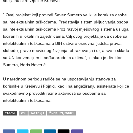
socijalnu skrb Općine Kreševo.
” Ovaj projekat koji provodi Savez Sumero veliki je korak za osobe
sa intelektualnim teškoćama. Predstavlja sistem uključivanja osoba
sa intelektualnim teškoćama kroz razvoj mješovitog sistema usluga
lociranih u lokalnim zajednicama. Cilj ovog projekta je da osobe sa
intelektualnim teškoćama u BIH ostvare osnovna ljudska prava,
slobode, pravo neovisnog življenja, obrazovanja i dr, a sve u skladu
sa UN konvencijom i međunarodnim aktima”, istakao je direktor
Sumera, Haris Haverić.
U narednom periodu radiće se na uspostavljanju stanova za
korisnike u Kreševu i Fojnici, kao i na angažiranju asistenata koji će
svakodnevno provoditi razne aktivnosti sa osobama sa
intelektualnim teškoćama.
TAGOVI
OSI
SARADNJA
ŽIVOT U ZAJEDNICI