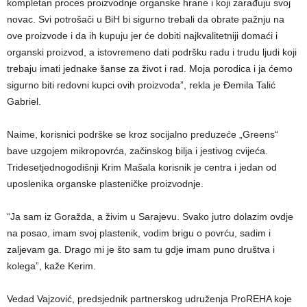
kompletan proces proizvodnje organske hrane i koji zarađuju svoj
novac. Svi potrošači u BiH bi sigurno trebali da obrate pažnju na
ove proizvode i da ih kupuju jer će dobiti najkvalitetniji domaći i
organski proizvod, a istovremeno dati podršku radu i trudu ljudi koji
trebaju imati jednake šanse za život i rad. Moja porodica i ja ćemo
sigurno biti redovni kupci ovih proizvoda”, rekla je Đemila Talić
Gabriel.
Naime, korisnici podrške se kroz socijalno preduzeće „Greens“
bave uzgojem mikropovrća, začinskog bilja i jestivog cvijeća.
Tridesetjednogodišnji Krim Mašala korisnik je centra i jedan od
uposlenika organske plasteničke proizvodnje.
“Ja sam iz Goražda, a živim u Sarajevu. Svako jutro dolazim ovdje
na posao, imam svoj plastenik, vodim brigu o povrću, sadim i
zaljevam ga. Drago mi je što sam tu gdje imam puno društva i
kolega”, kaže Kerim.
Vedad Vajzović, predsjednik partnerskog udruženja ProREHA koje