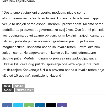
lokalnim zajednicama.
“Dosta smo zastupljeni u sportu, međutim, nigdje se ne
eksponiramo na način da su to naši korisnici i da je to naš uspjeh,
već je to uspjeh same osobe, imenom i prezimenom. Mi smo samo
podrška da preuzme odgovornost za svoj život. Ovo što mi pionirski
već godinama pokušavamo objasniti svim lokalnim zajednicama, pa
i državi, jeste da je ovo normalan građanski pristup jednakim
mogućnostima i šansama osoba sa invaliditetom u svim lokalnim
zajednicama. Ne zagovaramo nikakve velike, već jednostavne
životne priče. Međutim, dinamika procesa nije zadovoljavajuća.
Državu BiH čeka dug put do ispunjenja obaveza koje je preuzela
ratificiranjem Konvencije UN-a o pravima osoba s invaliditetom prije
više od 10 godina”, naglasio je Haverić
IZVOR
KLIX.BA
TAGOVI
SUMERO PRIČE