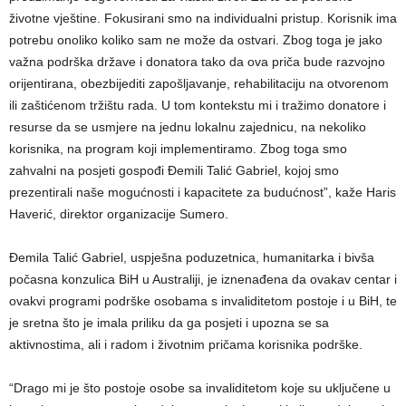
životne vještine. Fokusirani smo na individualni pristup. Korisnik ima
potrebu onoliko koliko sam ne može da ostvari. Zbog toga je jako
važna podrška države i donatora tako da ova priča bude razvojno
orijentirana, obezbijediti zapošljavanje, rehabilitaciju na otvorenom
ili zaštićenom tržištu rada. U tom kontekstu mi i tražimo donatore i
resurse da se usmjere na jednu lokalnu zajednicu, na nekoliko
korisnika, na program koji implementiramo. Zbog toga smo
zahvalni na posjeti gospođi Đemili Talić Gabriel, kojoj smo
prezentirali naše mogućnosti i kapacitete za budućnost”, kaže Haris
Haverić, direktor organizacije Sumero.
Đemila Talić Gabriel, uspješna poduzetnica, humanitarka i bivša
počasna konzulica BiH u Australiji, je iznenađena da ovakav centar i
ovakvi programi podrške osobama s invaliditetom postoje i u BiH, te
je sretna što je imala priliku da ga posjeti i upozna se sa
aktivnostima, ali i radom i životnim pričama korisnika podrške.
“Drago mi je što postoje osobe sa invaliditetom koje su uključene u