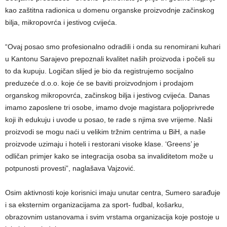
kao zaštitna radionica u domenu organske proizvodnje začinskog
bilja, mikropovrća i jestivog cvijeća.
“Ovaj posao smo profesionalno odradili i onda su renomirani kuhari
u Kantonu Sarajevo prepoznali kvalitet naših proizvoda i počeli su
to da kupuju. Logičan slijed je bio da registrujemo socijalno
preduzeće d.o.o. koje će se baviti proizvodnjom i prodajom
organskog mikropovrća, začinskog bilja i jestivog cvijeća. Danas
imamo zaposlene tri osobe, imamo dvoje magistara poljoprivrede
koji ih edukuju i uvode u posao, te rade s njima sve vrijeme. Naši
proizvodi se mogu naći u velikim tržnim centrima u BiH, a naše
proizvode uzimaju i hoteli i restorani visoke klase. ‘Greens’ je
odličan primjer kako se integracija osoba sa invaliditetom može u
potpunosti provesti”, naglašava Vajzović.
Osim aktivnosti koje korisnici imaju unutar centra, Sumero sarađuje
i sa eksternim organizacijama za sport- fudbal, košarku,
obrazovnim ustanovama i svim vrstama organizacija koje postoje u