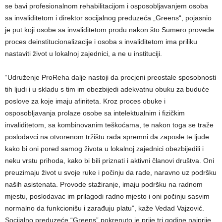
se bavi profesionalnom rehabilitacijom i osposobljavanjem osoba
sa invaliditetom i direktor socijalnog preduzeća „Greens“, pojasnio
je put koji osobe sa invaliditetom prođu nakon što Sumero provede
proces deinstitucionalizacije i osoba s invaliditetom ima priliku
nastaviti život u lokalnoj zajednici, a ne u instituciji.
“Udruženje ProReha dalje nastoji da procjeni preostale sposobnosti
tih ljudi i u skladu s tim im obezbijedi adekvatnu obuku za buduće
poslove za koje imaju afiniteta. Kroz proces obuke i
osposobljavanja prolaze osobe sa intelektualnim i fizičkim
invaliditetom, sa kombinovanim teškoćama, te nakon toga se traže
poslodavci na otvorenom tržištu rada spremni da zaposle te ljude
kako bi oni pored samog života u lokalnoj zajednici obezbijedili i
neku vrstu prihoda, kako bi bili priznati i aktivni članovi društva. Oni
preuzimaju život u svoje ruke i počinju da rade, naravno uz podršku
naših asistenata. Provode stažiranje, imaju podršku na radnom
mjestu, poslodavac im prilagodi radno mjesto i oni počinju sasvim
normalno da funkcionišu i zarađuju platu”, kaže Vedad Vajzović.
Socijalno preduzeće “Greens” pokrenuto je prije tri godine najprije