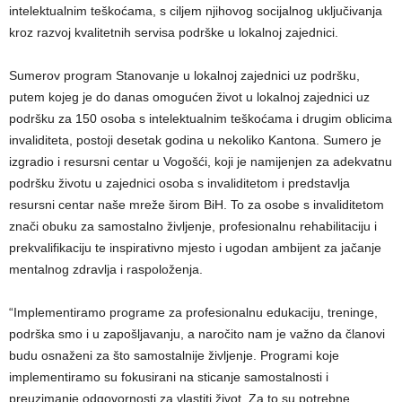
intelektualnim teškoćama, s ciljem njihovog socijalnog uključivanja
kroz razvoj kvalitetnih servisa podrške u lokalnoj zajednici.
Sumerov program Stanovanje u lokalnoj zajednici uz podršku,
putem kojeg je do danas omogućen život u lokalnoj zajednici uz
podršku za 150 osoba s intelektualnim teškoćama i drugim oblicima
invaliditeta, postoji desetak godina u nekoliko Kantona. Sumero je
izgradio i resursni centar u Vogošći, koji je namijenjen za adekvatnu
podršku životu u zajednici osoba s invaliditetom i predstavlja
resursni centar naše mreže širom BiH. To za osobe s invaliditetom
znači obuku za samostalno življenje, profesionalnu rehabilitaciju i
prekvalifikaciju te inspirativno mjesto i ugodan ambijent za jačanje
mentalnog zdravlja i raspoloženja.
“Implementiramo programe za profesionalnu edukaciju, treninge,
podrška smo i u zapošljavanju, a naročito nam je važno da članovi
budu osnaženi za što samostalnije življenje. Programi koje
implementiramo su fokusirani na sticanje samostalnosti i
preuzimanje odgovornosti za vlastiti život. Za to su potrebne