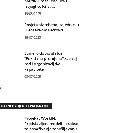
politiku, raseljena lica i
izbjeglice KS sa...
19/08/2025
Posjeta stambenoj zajednici u
u Bosankom Petrovcu
18/07/2025
Sumero dobio status
”Pozitivna promjena” za svoj
rad i organizacijske
kapacitete
08/07/2025
TUALNI PROJEKTI I PROGRAMI
Projekat WorkIN:
Predstavljeni modeli i prakse
za osnaživanje zapošljavanje