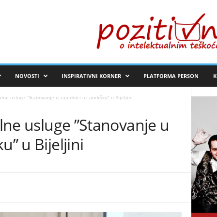
NOVOSTI
INSPIRATIVNI KORNER
PLATFORMA PERSON
K
alne usluge ”Stanovanje u zajednici uz podršku” u Bijeljini
jalne usluge ”Stanovanje u
” u Bijeljini