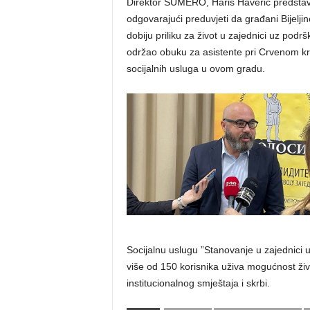
Direktor SUMERO, Haris Haverić predstavlj
odgovarajući preduvjeti da građani Bijelji
dobiju priliku za život u zajednici uz po
održao obuku za asistente pri Crvenom krstu
socijalnih usluga u ovom gradu.
Socijalnu uslugu ”Stanovanje u zajednici 
više od 150 korisnika uživa mogućnost ži
institucionalnog smještaja i skrbi.