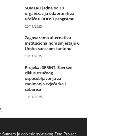
SUMERO jedna od 10
organizacija odabranih za
učešće u BOOST programu
20/11/2025
Zagovaramo alternativu
institucionalnom smještaju u
Unsko-sanskom kantonu!
18/11/2025
Projekat SPRINT: Završen
ciklus stručnog
osposobljavanja za
zanimanja cvjećarka i
sobarica
10/11/2025
 Sumero je dobitnik svjetskog Zero Project