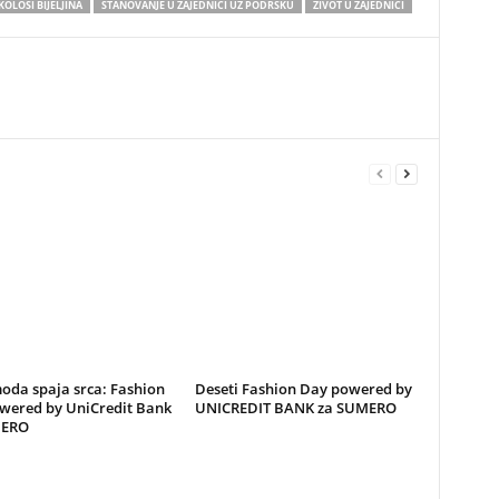
KOLOSI BIJELJINA
STANOVANJE U ZAJEDNICI UZ PODRŠKU
ŽIVOT U ZAJEDNICI
oda spaja srca: Fashion
Deseti Fashion Day powered by
wered by UniCredit Bank
UNICREDIT BANK za SUMERO
MERO