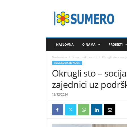
S
A
V
E
Z
S
U
NASLOVNA
O NAMA
PROJEKTI
M
E
Naslovnica
Sumero aktivnosti
Okrugli sto – socij
R
SUMERO AKTIVNOSTI
O
Okrugli sto – soci
zajednici uz podršku
12/12/2024