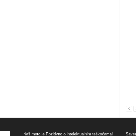
Naš moto je Pozitivno o intelektualnim teškoćama!
Savez