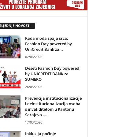
SLJEDNJE NOVOSTI
Kada moda spaja srca:
Fashion Day powered by
UniCredit Bank za...
02/06/2026
Deseti Fashion Day powered
by UNICREDIT BANK za
SUMERO
26/05/2026
Prevencija institucionalizacije
i deinstitucionalizacija osoba
s invaliditetom u Kantonu
Sarajevo –...
17/03/2026
Inkluzija počinje