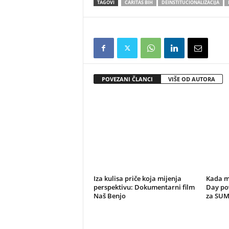
TAGOVI
CARITAS BIH
DEINSTITUCIONALIZACIJA
POVEZANI ČLANCI
VIŠE OD AUTORA
Iza kulisa priče koja mijenja
Kada m
perspektivu: Dokumentarni film
Day po
Naš Benjo
za SU