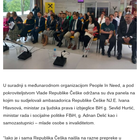
U suradnji s međunarodnom organizacijom People In Need, a pod
pokroviteljstvom Vlade Republike Češke održana su dva panela na
kojim su sudjelovali ambasadorica Republike Češke NJ.E. Ivana
Hlavsová, ministar za ljudska prava i izbjeglice BiH g. Sevlid Hurtić,
ministar rada i socijalne politike FBiH, g. Adnan Delić kao i
samozastupnici – mlade osobe s invaliditetom.
“Iako je i sama Republika Češka naišla na razne prepreke u