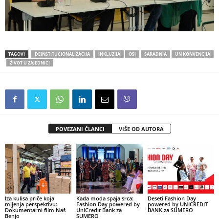
TAGOVI
DEINSTITUCIONALIZACIJA
INKLUZIJA
OSI
SARADNJA
UN KONVENCIJA
ŽIVOT U ZAJEDNICI
POVEZANI ČLANCI
VIŠE OD AUTORA
Iza kulisa priče koja
Kada moda spaja srca:
Deseti Fashion Day
mijenja perspektivu:
Fashion Day powered by
powered by UNICREDIT
Dokumentarni film Naš
UniCredit Bank za
BANK za SUMERO
Benjo
SUMERO