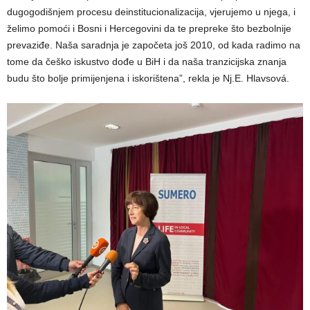
dugogodišnjem procesu deinstitucionalizacija, vjerujemo u njega, i
želimo pomoći i Bosni i Hercegovini da te prepreke što bezbolnije
prevaziđe. Naša saradnja je započeta još 2010, od kada radimo na
tome da češko iskustvo dođe u BiH i da naša tranzicijska znanja
budu što bolje primijenjena i iskorištena”, rekla je Nj.E. Hlavsová.