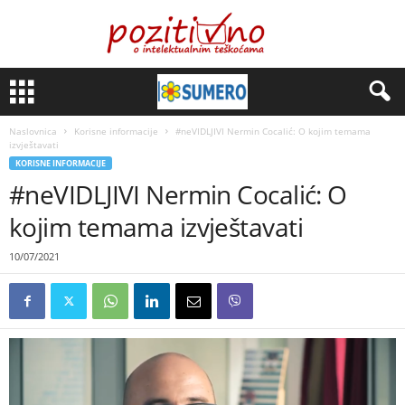
Naslovnica
Korisne informacije
#neVIDLJIVI Nermin Cocalić: O kojim temama
izvještavati
KORISNE INFORMACIJE
#neVIDLJIVI Nermin Cocalić: O
kojim temama izvještavati
10/07/2021