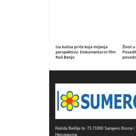
Iza kulisa priče koja mijenja
Život u
perspektivu: Dokumentarni film
Posadil
Naš Benjo
povodo
Rašida Bešlije br. 73 71000 Sarajevo Bosna i
Hercegovina