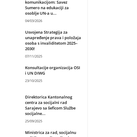
komunikacijom: Savez
Sumero na edukaciji za
osoblje UN-a u...
04/03/2026
Usvojena Strategija za
unapređenje prava i položaja
osoba s invaliditetom 2025–
2030!
07/11/2025
Konsultacije organizacija OSI
i UN DIWG
23/10/2025
Direktorica Kantonalnog
centra za socijalni rad
Sarajevo sa šeficom Službe
socijalne...
25/09/2025
Ministrica za rad, socijalnu