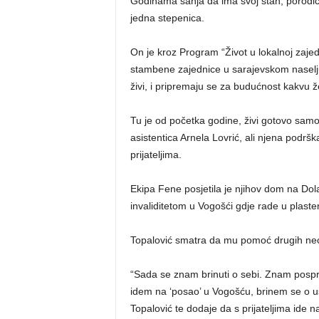
Godinama sanja da ima svoj stan, porodicu 
jedna stepenica.
On je kroz Program “Život u lokalnoj zajed
stambene zajednice u sarajevskom naselju
živi, i pripremaju se za budućnost kakvu ž
Tu je od početka godine, živi gotovo sam
asistentica Arnela Lovrić, ali njena podr
prijateljima.
Ekipa Fene posjetila je njihov dom na Dol
invaliditetom u Vogošći gdje rade u plaste
Topalović smatra da mu pomoć drugih neće
“Sada se znam brinuti o sebi. Znam pospre
idem na ‘posao’ u Vogošću, brinem se o us
Topalović te dodaje da s prijateljima ide n