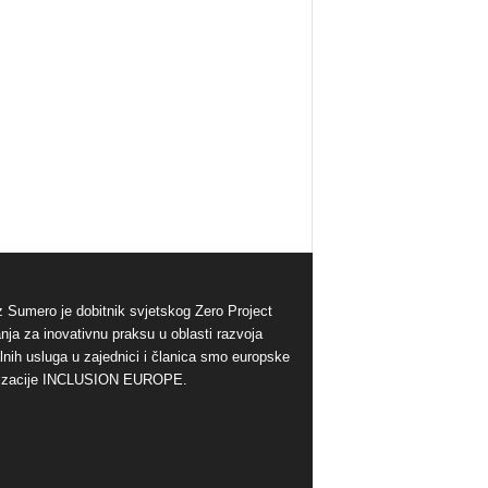
 Sumero je dobitnik svjetskog Zero Project
nja za inovativnu praksu u oblasti razvoja
alnih usluga u zajednici i članica smo europske
izacije INCLUSION EUROPE.