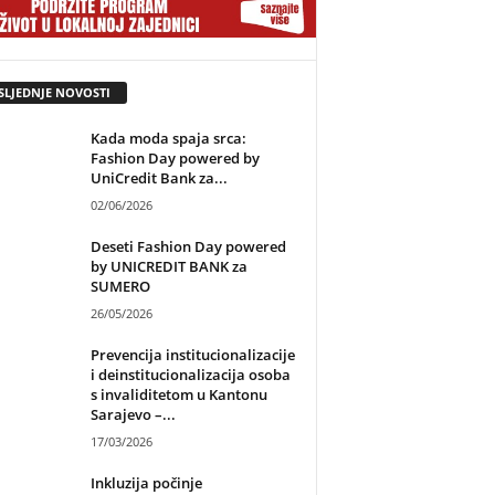
SLJEDNJE NOVOSTI
Kada moda spaja srca:
Fashion Day powered by
UniCredit Bank za...
02/06/2026
Deseti Fashion Day powered
by UNICREDIT BANK za
SUMERO
26/05/2026
Prevencija institucionalizacije
i deinstitucionalizacija osoba
s invaliditetom u Kantonu
Sarajevo –...
17/03/2026
Inkluzija počinje