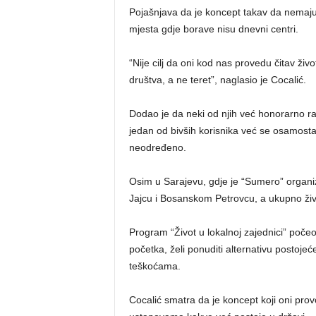
Pojašnjava da je koncept takav da nemaju a
mjesta gdje borave nisu dnevni centri.
“Nije cilj da oni kod nas provedu čitav život
društva, a ne teret”, naglasio je Cocalić.
Dodao je da neki od njih već honorarno ra
jedan od bivših korisnika već se osamosta
neodređeno.
Osim u Sarajevu, gdje je “Sumero” organizi
Jajcu i Bosanskom Petrovcu, a ukupno živi
Program “Život u lokalnoj zajednici” poče
početka, želi ponuditi alternativu postoje
teškoćama.
Cocalić smatra da je koncept koji oni prov