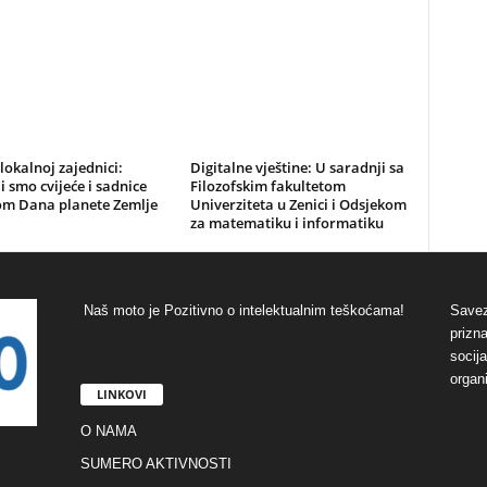
 lokalnoj zajednici:
Digitalne vještine: U saradnji sa
i smo cvijeće i sadnice
Filozofskim fakultetom
m Dana planete Zemlje
Univerziteta u Zenici i Odsjekom
za matematiku i informatiku
Naš moto je Pozitivno o intelektualnim teškoćama!
Savez
prizna
socij
organ
LINKOVI
O NAMA
SUMERO AKTIVNOSTI