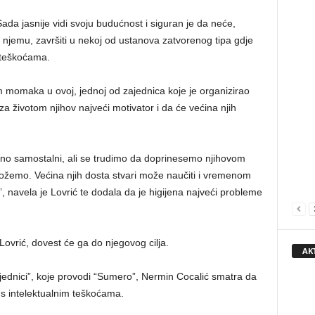
ada jasnije vidi svoju budućnost i siguran je da neće,
 njemu, završiti u nekoj od ustanova zatvorenog tipa gdje
 teškoćama.
m momaka u ovoj, jednoj od zajednica koje je organizirao
a životom njihov najveći motivator i da će većina njih
puno samostalni, ali se trudimo da doprinesemo njihovom
žemo. Većina njih dosta stvari može naučiti i vremenom
, navela je Lovrić te dodala da je higijena najveći probleme
 Lovrić, dovest će ga do njegovog cilja.
AK
jednici”, koje provodi “Sumero”, Nermin Cocalić smatra da
s intelektualnim teškoćama.