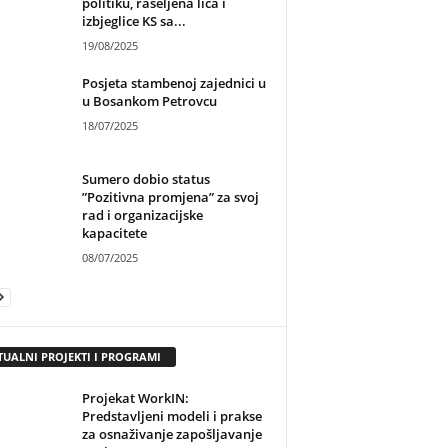
politiku, raseljena lica i
izbjeglice KS sa...
19/08/2025
Posjeta stambenoj zajednici u
u Bosankom Petrovcu
18/07/2025
Sumero dobio status
”Pozitivna promjena” za svoj
rad i organizacijske
kapacitete
08/07/2025
TUALNI PROJEKTI I PROGRAMI
Projekat WorkIN:
Predstavljeni modeli i prakse
za osnaživanje zapošljavanje