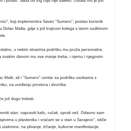
i posao. Sada od tog cilja nije daleko. Ostala mu je još
nici”, koji implementira Savez “Sumero”, postao korisnik
 Dolac Malta, gdje s još trojicom kolega s istom sudbinom
ele.
ostalno, u nekim stvarima podršku mu pruža personalna
ška svakim danom mu sve manje treba, i njemu i njegovim
ac Malti, ali i “Sumero” centar za podršku osobama s
niku, na uređenju prostora i dvorišta.
 još dugo trebati.
miti stan, napraviti kafu, ručak, oprati veš. Odavno sam
jevima u plasteniku i vraćam se u stan u Sarajevo”, ističe
a utakmice, na plivanje, trčanje, kulturne manifestacije.