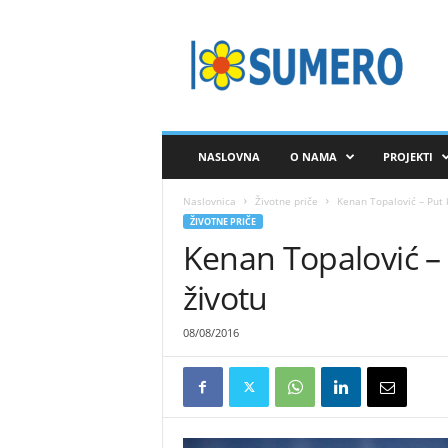
S
A
V
E
Z
S
U
NASLOVNA
O NAMA
PROJEKTI
M
E
Naslovnica
Životne priče
Kenan Topalović – Put
R
ŽIVOTNE PRIČE
O
Kenan Topalović –
životu
08/08/2016