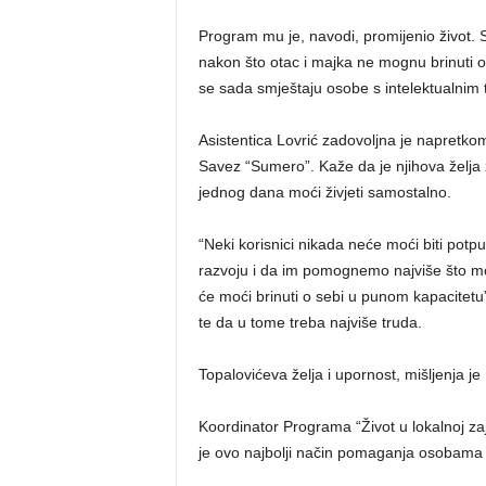
Program mu je, navodi, promijenio život. S
nakon što otac i majka ne mognu brinuti o
se sada smještaju osobe s intelektualnim
Asistentica Lovrić zadovoljna je napretko
Savez “Sumero”. Kaže da je njihova želja z
jednog dana moći živjeti samostalno.
“Neki korisnici nikada neće moći biti pot
razvoju i da im pomognemo najviše što mo
će moći brinuti o sebi u punom kapacitetu”
te da u tome treba najviše truda.
Topalovićeva želja i upornost, mišljenja je
Koordinator Programa “Život u lokalnoj za
je ovo najbolji način pomaganja osobama 