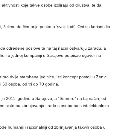
ktivnosti koje takve osobe izoliraju od društva, te da
, želimo da čim prije postanu ‘svoji ljudi’. Oni su korisni dio
de određene poslove te na taj način ostvaruju zaradu, a
lio i u jednoj kompaniji u Sarajevu potpisao ugovor na
rao dvije stambene jedinice, isti koncept postoji u Zenici,
 50 osoba, od tri do 70 godina.
o je 2011. godine u Sarajevu, a “Sumero” na taj način, od
ćem sistemu zbrinjavanja i rada s osobama s intelektualnim
ode humaniji i racionalniji od zbrinjavanja takvih osoba u