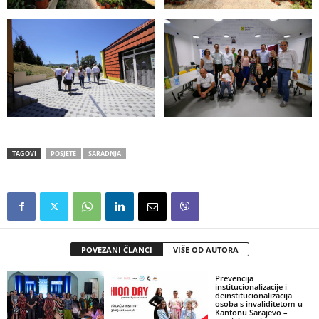
TAGOVI
POSJETE
SARADNJA
POVEZANI ČLANCI
VIŠE OD AUTORA
Prevencija
institucionalizacije i
deinstitucionalizacija
osoba s invaliditetom u
Kantonu Sarajevo –